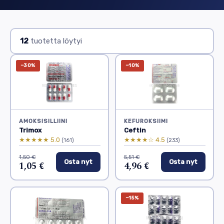
12
tuotetta löytyi
−30%
−10%
AMOKSISILLIINI
KEFUROKSIIMI
Trimox
Ceftin
★★★★★ 5.0
★★★★☆ 4.5
(161)
(233)
1,50 €
5,51 €
Osta nyt
Osta nyt
1,05 €
4,96 €
−15%