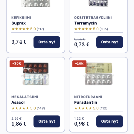
KEFIKSIIMI
OKSITETRASYKLIINI
Suprax
Terramycin
★★★★★ 5.0
★★★★★ 5.0
(117)
(106)
0,86 €
3,74 €
Osta nyt
Osta nyt
0,73 €
−30%
−20%
MESALATSIINI
NITROFURAANI
Asacol
Furadantin
★★★★★ 5.0
★★★★★ 5.0
(149)
(110)
2,65 €
1,22 €
Osta nyt
Osta nyt
1,86 €
0,98 €