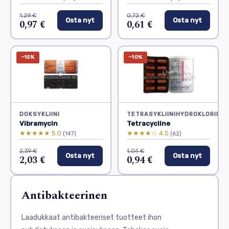
1,29 €
0,72 €
Osta nyt
Osta nyt
0,97 €
0,61 €
−15%
−10%
DOKSYKLIINI
TETRASYKLIINIHYDROKLORIDI
Vibramycin
Tetracycline
★★★★★ 5.0
★★★★☆ 4.5
(147)
(62)
2,39 €
1,04 €
Osta nyt
Osta nyt
2,03 €
0,94 €
Antibakteerinen
Laadukkaat antibakteeriset tuotteet ihon