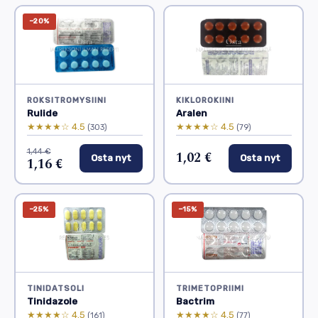
−20%
ROKSITROMYSIINI
KIKLOROKIINI
Rulide
Aralen
★★★★☆ 4.5
★★★★☆ 4.5
(303)
(79)
1,44 €
1,02 €
Osta nyt
Osta nyt
1,16 €
−25%
−15%
TINIDATSOLI
TRIMETOPRIIMI
Tinidazole
Bactrim
★★★★☆ 4.5
★★★★☆ 4.5
(161)
(77)