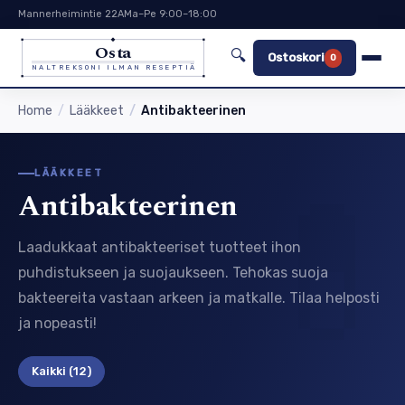
Mannerheimintie 22A
Ma–Pe 9:00–18:00
Osta
🔍
Ostoskori
0
NALTREKSONI ILMAN RESEPTIÄ
Home
Lääkkeet
Antibakteerinen
LÄÄKKEET
Antibakteerinen
Laadukkaat antibakteeriset tuotteet ihon
puhdistukseen ja suojaukseen. Tehokas suoja
bakteereita vastaan arkeen ja matkalle. Tilaa helposti
ja nopeasti!
Kaikki
(12)