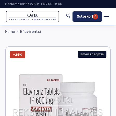
Mannerheimintie 22A
Ma–Pe 9:00–18:00
Osta
🔍
Ostoskori
0
NALTREKSONI ILMAN RESEPTIÄ
Home
Efavirentsi
Ilman reseptiä
−25%