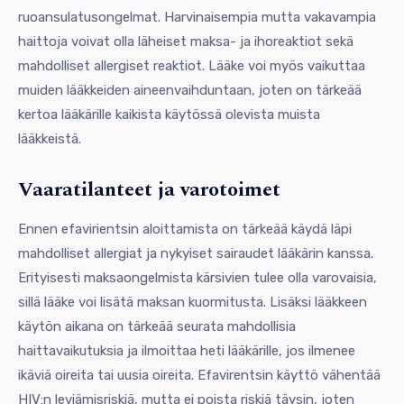
ruoansulatusongelmat. Harvinaisempia mutta vakavampia
haittoja voivat olla läheiset maksa- ja ihoreaktiot sekä
mahdolliset allergiset reaktiot. Lääke voi myös vaikuttaa
muiden lääkkeiden aineenvaihduntaan, joten on tärkeää
kertoa lääkärille kaikista käytössä olevista muista
lääkkeistä.
Vaaratilanteet ja varotoimet
Ennen efavirientsin aloittamista on tärkeää käydä läpi
mahdolliset allergiat ja nykyiset sairaudet lääkärin kanssa.
Erityisesti maksaongelmista kärsivien tulee olla varovaisia,
sillä lääke voi lisätä maksan kuormitusta. Lisäksi lääkkeen
käytön aikana on tärkeää seurata mahdollisia
haittavaikutuksia ja ilmoittaa heti lääkärille, jos ilmenee
ikäviä oireita tai uusia oireita. Efavirentsin käyttö vähentää
HIV:n leviämisriskiä, mutta ei poista riskiä täysin, joten