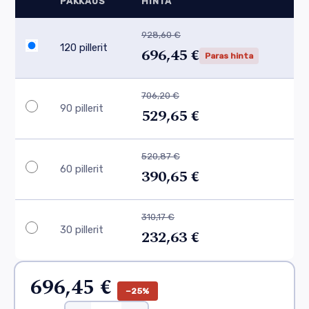
PAKKAUS
HINTA
928,60 €
120 pillerit
696,45 €
Paras hinta
706,20 €
90 pillerit
529,65 €
520,87 €
60 pillerit
390,65 €
310,17 €
30 pillerit
232,63 €
696,45 €
−25%