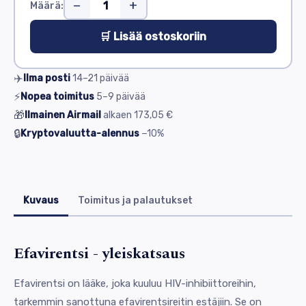
−
+
Määrä:
🛒 Lisää ostoskoriin
✈️
Ilma posti
14–21
päivää
⚡
Nopea toimitus
5–9
päivää
🎁
Ilmainen Airmail
alkaen
173,05 €
🔒
Kryptovaluutta-alennus
−10%
Kuvaus
Toimitus ja palautukset
Efavirentsi - yleiskatsaus
Efavirentsi on lääke, joka kuuluu HIV-inhibiittoreihin,
tarkemmin sanottuna efavirentsireitin estäjiin. Se on