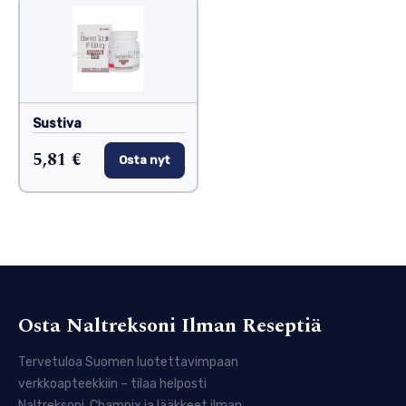
Sustiva
5,81 €
Osta nyt
Osta Naltreksoni Ilman Reseptiä
Tervetuloa Suomen luotettavimpaan
verkkoapteekkiin – tilaa helposti
Naltreksoni, Champix ja lääkkeet ilman