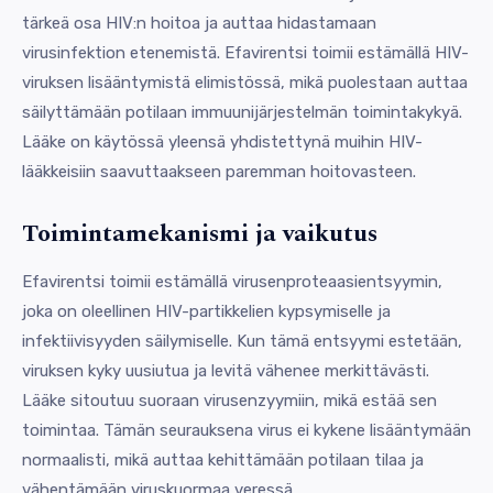
tärkeä osa HIV:n hoitoa ja auttaa hidastamaan
virusinfektion etenemistä. Efavirentsi toimii estämällä HIV-
viruksen lisääntymistä elimistössä, mikä puolestaan auttaa
säilyttämään potilaan immuunijärjestelmän toimintakykyä.
Lääke on käytössä yleensä yhdistettynä muihin HIV-
lääkkeisiin saavuttaakseen paremman hoitovasteen.
Toimintamekanismi ja vaikutus
Efavirentsi toimii estämällä virusenproteaasientsyymin,
joka on oleellinen HIV-partikkelien kypsymiselle ja
infektiivisyyden säilymiselle. Kun tämä entsyymi estetään,
viruksen kyky uusiutua ja levitä vähenee merkittävästi.
Lääke sitoutuu suoraan virusenzyymiin, mikä estää sen
toimintaa. Tämän seurauksena virus ei kykene lisääntymään
normaalisti, mikä auttaa kehittämään potilaan tilaa ja
vähentämään viruskuormaa veressä.