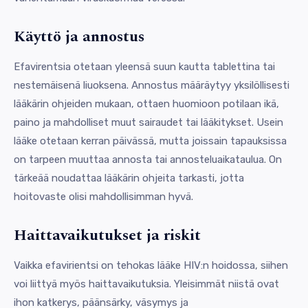
Käyttö ja annostus
Efavirentsia otetaan yleensä suun kautta tablettina tai
nestemäisenä liuoksena. Annostus määräytyy yksilöllisesti
lääkärin ohjeiden mukaan, ottaen huomioon potilaan ikä,
paino ja mahdolliset muut sairaudet tai lääkitykset. Usein
lääke otetaan kerran päivässä, mutta joissain tapauksissa
on tarpeen muuttaa annosta tai annosteluaikataulua. On
tärkeää noudattaa lääkärin ohjeita tarkasti, jotta
hoitovaste olisi mahdollisimman hyvä.
Haittavaikutukset ja riskit
Vaikka efavirientsi on tehokas lääke HIV:n hoidossa, siihen
voi liittyä myös haittavaikutuksia. Yleisimmät niistä ovat
ihon katkerys, päänsärky, väsymys ja