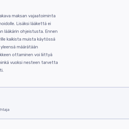
si vakava maksan vajaatoiminta
idolle. Lisäksi lääkettä ei
an lääkärin ohjeistusta. Ennen
ille kaikista muista käytössä
s yleensä määrätään
ääkkeen ottaminen voi liittyä
 minkä vuoksi nesteen tarvetta
i.
ohtaja