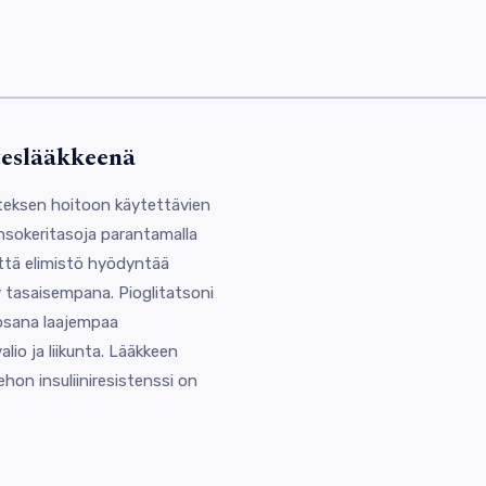
eteslääkkeenä
beteksen hoitoon käytettävien
nsokeritasoja parantamalla
että elimistö hyödyntää
y tasaisempana. Pioglitatsoni
 osana laajempaa
io ja liikunta. Lääkkeen
kehon insuliiniresistenssi on