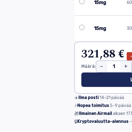
15mg
60 
15mg
30 
321,88 €
−
+
Määrä:

✈️
Ilma posti
14–21
päivää
⚡
Nopea toimitus
5–9
päivää
🎁
Ilmainen Airmail
alkaen
173
🔒
Kryptovaluutta-alennus
−