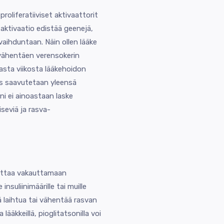
roliferatiiviset aktivaattorit
 aktivaatio edistää geenejä,
vaihduntaan. Näin ollen lääke
, vähentäen verensokerin
sta viikosta lääkehoidon
us saavutetaan yleensä
i ei ainoastaan laske
seviä ja rasva-
auttaa vakauttamaan
nsuliinimäärille tai muille
ä laihtua tai vähentää rasvan
lääkkeillä, pioglitatsonilla voi