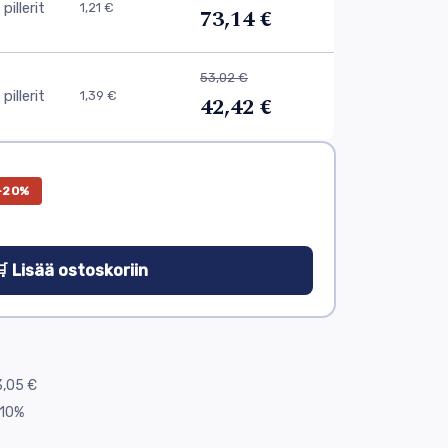
pillerit
1,21 €
73,14 €
53,02 €
pillerit
1,39 €
42,42 €
−20%
 Lisää ostoskoriin
,05 €
10%