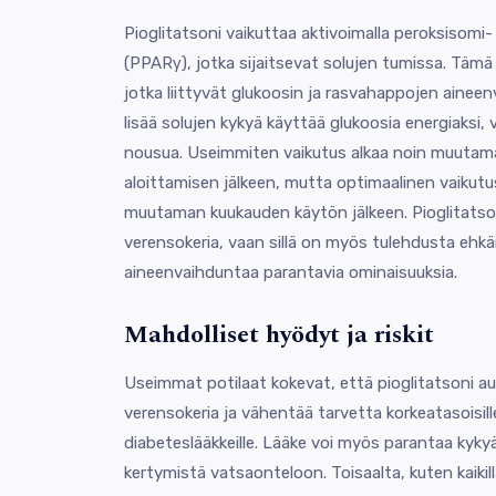
Pioglitatsoni vaikuttaa aktivoimalla peroksisomi- p
(PPARγ), jotka sijaitsevat solujen tumissa. Tämä
jotka liittyvät glukoosin ja rasvahappojen aineen
lisää solujen kykyä käyttää glukoosia energiaksi
nousua. Useimmiten vaikutus alkaa noin muutama
aloittamisen jälkeen, mutta optimaalinen vaikut
muutaman kuukauden käytön jälkeen. Pioglitatson
verensokeria, vaan sillä on myös tulehdusta ehkäi
aineenvaihduntaa parantavia ominaisuuksia.
Mahdolliset hyödyt ja riskit
Useimmat potilaat kokevat, että pioglitatsoni 
verensokeria ja vähentää tarvetta korkeatasoisille i
diabeteslääkkeille. Lääke voi myös parantaa kyky
kertymistä vatsaonteloon. Toisaalta, kuten kaikilla 