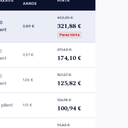
AKKAUS
HINTA
ANNOS
402,35 €
0
321,88 €
0,89 €
lerit
Paras hinta
217,63 €
0
0,97 €
174,10 €
lerit
157,27 €
0
1,05 €
125,82 €
lerit
126,18 €
pillerit
1,13 €
100,94 €
91,43 €