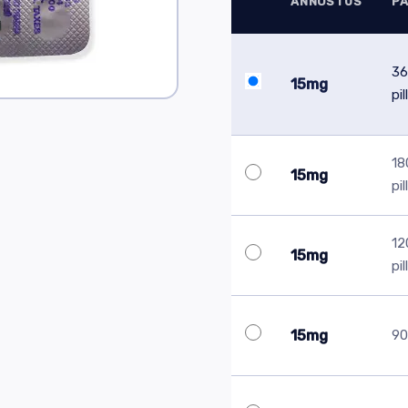
ANNOSTUS
P
36
15mg
pil
18
15mg
pil
12
15mg
pil
15mg
90 