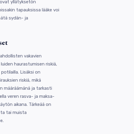
 ovat yllätyksetön
issakin tapauksissa lääke voi
sätä sydän- ja
set
ahdollisten vakavien
 luiden haurastumisen riskiä,
otilailla. Lisäksi on
rauksien riskiä, mikä
ärin määräämänä ja tarkasti
tella veren rasva- ja maksa-
käytön aikana. Tärkeää on
sta tai muista
e.