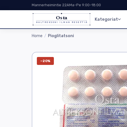
Mannerheimintie 22A
Ma–Pe 9:00–18:00
Osta
Kategoriat
NALTREKSONI ILMAN RESEPTIÄ
Home
Pioglitatsoni
−20%