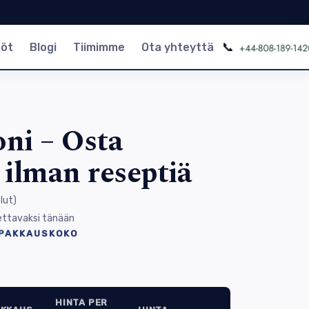
📞
nöt
Blogi
Tiimimme
Ota yhteyttä
oni – Osta
i ilman reseptiä
lut
)
ettavaksi tänään
 PAKKAUSKOKO
HINTA PER