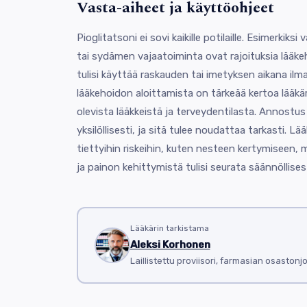
Vasta-aiheet ja käyttöohjeet
Pioglitatsoni ei sovi kaikille potilaille. Esimerkik
tai sydämen vajaatoiminta ovat rajoituksia lääkeho
tulisi käyttää raskauden tai imetyksen aikana ilm
lääkehoidon aloittamista on tärkeää kertoa lääkär
olevista lääkkeistä ja terveydentilasta. Annostu
yksilöllisesti, ja sitä tulee noudattaa tarkasti. L
tiettyihin riskeihin, kuten nesteen kertymiseen,
ja painon kehittymistä tulisi seurata säännöllisest
Lääkärin tarkistama
Aleksi Korhonen
Laillistettu proviisori, farmasian osastonj