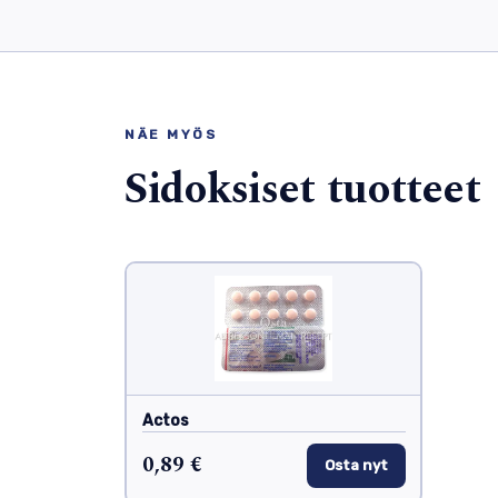
NÄE MYÖS
Sidoksiset tuotteet
Actos
0,89 €
Osta nyt