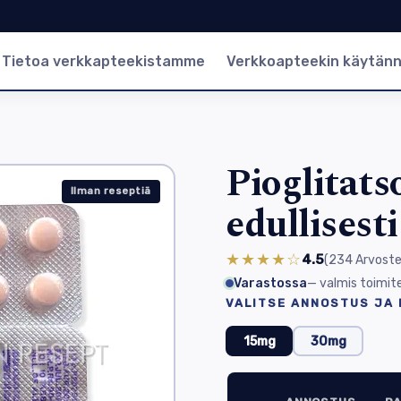
Tietoa verkkapteekistamme
Verkkoapteekin käytän
Pioglitats
Ilman reseptiä
edullisest
★★★★☆
4.5
(234
Arvoste
Varastossa
— valmis toimit
VALITSE ANNOSTUS JA
15mg
30mg