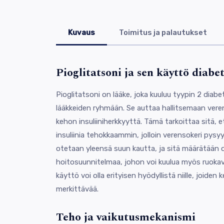
Kuvaus
Toimitus ja palautukset
Pioglitatsoni ja sen käyttö diab
Pioglitatsoni on lääke, joka kuuluu tyypin 2 dia
lääkkeiden ryhmään. Se auttaa hallitsemaan vere
kehon insuliiniherkkyyttä. Tämä tarkoittaa sitä, 
insuliinia tehokkaammin, jolloin verensokeri pysy
otetaan yleensä suun kautta, ja sitä määrätään
hoitosuunnitelmaa, johon voi kuulua myös ruokaval
käyttö voi olla erityisen hyödyllistä niille, joiden 
merkittävää.
Teho ja vaikutusmekanismi