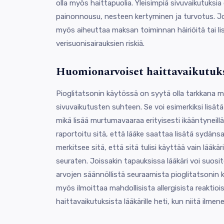
olla myös haittapuolia. Yleisimpiä sivuvaikutuksia
painonnousu, nesteen kertyminen ja turvotus. Jo
myös aiheuttaa maksan toiminnan häiriöitä tai li
verisuonisairauksien riskiä.
Huomionarvoiset haittavaikutuk
Pioglitatsonin käytössä on syytä olla tarkkana m
sivuvaikutusten suhteen. Se voi esimerkiksi lisätä
mikä lisää murtumavaaraa erityisesti ikääntyneillä p
raportoitu sitä, että lääke saattaa lisätä sydänsai
merkitsee sitä, että sitä tulisi käyttää vain lääk
seuraten. Joissakin tapauksissa lääkäri voi suosi
arvojen säännöllistä seuraamista pioglitatsonin 
myös ilmoittaa mahdollisista allergisista reaktioi
haittavaikutuksista lääkärille heti, kun niitä ilmene