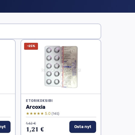
−25%
ETORIKOKSIBI
Arcoxia
★★★★★ 5.0
(145)
1,62 €
nyt
1,21 €
Osta nyt