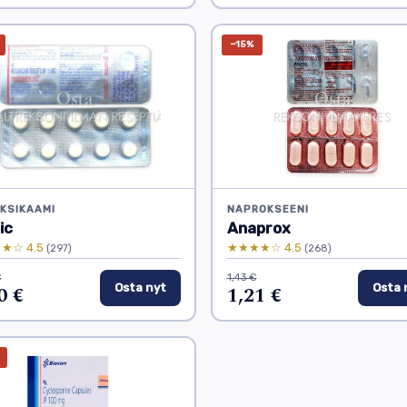
−15%
KSIKAAMI
NAPROKSEENI
ic
Anaprox
★☆ 4.5
★★★★☆ 4.5
(297)
(268)
€
1,43 €
0 €
Osta nyt
1,21 €
Osta 