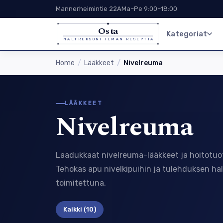
Mannerheimintie 22A
Ma–Pe 9:00–18:00
Osta
Kategoriat
NALTREKSONI ILMAN RESEPTIÄ
Home
Lääkkeet
Nivelreuma
LÄÄKKEET
Nivelreuma
Laadukkaat nivelreuma-lääkkeet ja hoitotuott
Tehokas apu nivelkipuihin ja tulehduksen hal
toimitettuna.
Kaikki
(10)