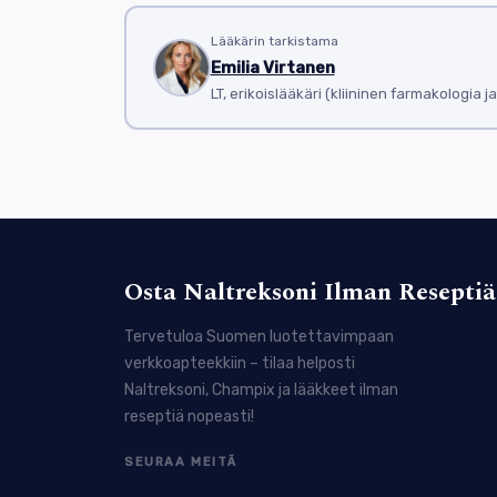
Allopurinoli kuuluu lääkkeisiin, jotka auttava
myös osana nivelreuman hoitoa, erityisesti jos
Lääkärin tarkistama
Emilia Virtanen
niveltulehdusta, kun tulehdus johtuu virtsaha
LT, erikoislääkäri (kliininen farmakologia j
Anaprox on tulehduskipulääke, joka kuuluu NSAI
akuutissa kiputilassa mutta soveltuu myös pitk
NSAID-hoito voi aiheuttaa vatsavaivoja.
Arcoxia on selektiivinen COX-2-estäjä, joka on
suurta riskiä vatsavaivoihin kuin perinteisillä NS
tulehduskipulääkkeitä.
Osta Naltreksoni Ilman Reseptiä
Colchicine on erikoislääke, jota käytetään pä
hillitsemisessä. Colchicine toimii estämällä t
Tervetuloa Suomen luotettavimpaan
annostelua haittavaikutusten välttämiseksi.
verkkoapteekkiin – tilaa helposti
Naltreksoni, Champix ja lääkkeet ilman
Feldene (pirofikaami) on tehokas tulehduskipulä
reseptiä nopeasti!
mutta se voi olla vaihtoehto potilaille, jotka 
Indocin (indometasiini) on voimakas tulehduski
SEURAA MEITÄ
sen käyttöön liittyy riskejä, kuten vatsahaava