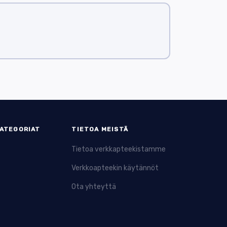
yleisimmin tarkoitettu kihtiin, sitä käytetään
iöitä. Allopurinoli auttaa vähentämään
ja tulehdusta. Anaprox on tehokas erityisesti
nkin harkita huolellisesti, koska pitkäaikainen
ää kipua ja vähentää tulehdusta ilman yhtä
laille, jotka eivät siedä muita
ATEGORIAT
TIETOA MEISTÄ
an yhteydessä esiintyvän tulehduksen
rvotusta. Lääkkeen käyttö vaatii tarkkaa
Tietoa verkkapteekistamme
Verkkoapteekin käytännöt
nkin vähentynyt vatsavaurioiden riskin vuoksi,
Ota yhteyttä
turvotusta parantaen liikkuvuutta.
n tehokas kivun ja turvotuksen hoidossa, mutta
ääkärin ohjeiden noudattamista.