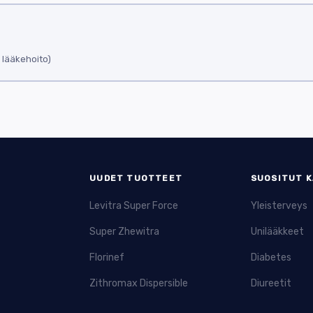
t estämään virtsahappokiteiden muodostumista elimistöön. Vaikka se on 
 potilaalla esiintyy samanaikaisesti virtsahappoaineenvaihdunnan häir
pon kertymisestä.
a lääkehoito)
D-lääkkeisiin. Se auttaa lievittämään nivelreuman aiheuttamaa kipua 
äaikaiseen käyttöön lääkärin ohjeiden mukaan. Sen käyttöä tulee kuite
 suunniteltu vähentämään nivelreuman oireita tehokkaasti. Se lievitt
AID-lääkkeillä. Arcoxian vaikutus alkaa nopeasti, ja se sopii monille poti
UUDET TUOTTEET
SUOSITUT K
äasiassa kihtikohtausten hoitoon. Se saattaa auttaa myös nivelreum
ulehdussolujen toimintaa, mitä kautta se vähentää nivelten kipua ja tu
Levitra Super Force
Yleisterveys
Super Zhewitra
Unilääkkeet
äke, joka lievittää nivelreuman oireita nopeasti. Sen käyttö on kuite
Florinef
Diabetes
eivät siedä muita NSAID-lääkkeitä. Feldene vähentää kipua ja nivelten 
Zithromax Dispersible
Diureetit
pulääke, joka vaikuttaa nivelreuman tulehduksen hillitsemiseen. Se o
 ja munuaishaitat. Siksi lääkkeen käyttö vaatii tarkkaa seurantaa ja l