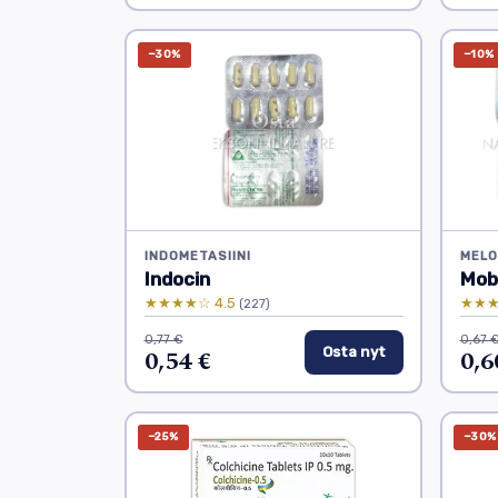
−30%
−10%
INDOMETASIINI
MELO
Indocin
Mob
★★★★☆ 4.5
★★★
(227)
0,77 €
0,67 
0,54 €
Osta nyt
0,6
−25%
−30%