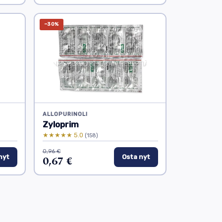
−30%
ALLOPURINOLI
Zyloprim
★★★★★ 5.0
(158)
0,96 €
nyt
0,67 €
Osta nyt