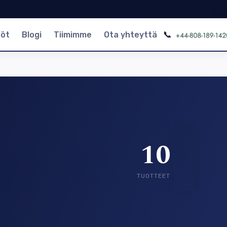
📞
nöt
Blogi
Tiimimme
Ota yhteyttä
10
TUOTTEET