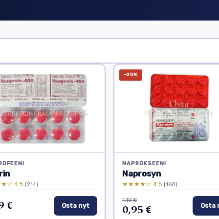
−20%
ROFEENI
NAPROKSEENI
rin
Naprosyn
★☆ 4.5
★★★★☆ 4.5
(214)
(160)
1,19 €
9 €
Osta nyt
0,95 €
Osta 