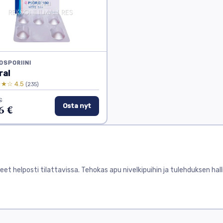
OSPORIINI
ral
★☆ 4.5
(235)
€
6 €
Osta nyt
t helposti tilattavissa. Tehokas apu nivelkipuihin ja tulehduksen hall
, joka vaikuttaa niveliin ja aiheuttaa kipua, turvotusta sekä liikuntara
lten tulehdusta ja hidastaa taudin etenemistä. Apteekeissa on saatav
jä.