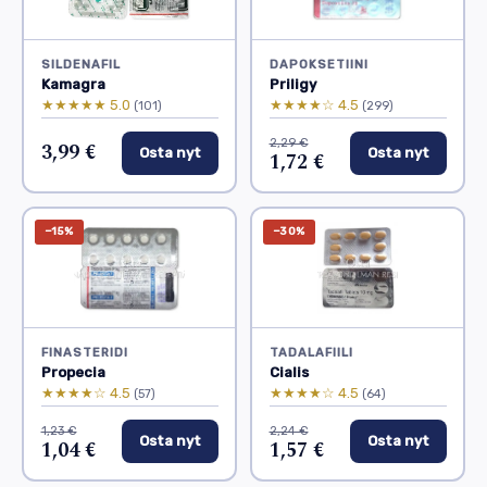
SILDENAFIL
DAPOKSETIINI
Kamagra
Priligy
★★★★★ 5.0
★★★★☆ 4.5
(101)
(299)
2,29 €
3,99 €
Osta nyt
Osta nyt
1,72 €
−15%
−30%
FINASTERIDI
TADALAFIILI
Propecia
Cialis
★★★★☆ 4.5
★★★★☆ 4.5
(57)
(64)
1,23 €
2,24 €
Osta nyt
Osta nyt
1,04 €
1,57 €