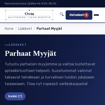
Mannerheimintie 22A
Ma–Pe 9:00–18:00
Osta
🔍
Ostoskori
0
NALTREKSONI ILMAN RESEPTIÄ
Home
Lääkkeet
Parhaat Myyjät
LÄÄKKEET
Parhaat Myyjät
Tutustu parhaisiin myyjiimme ja valitse luotettavat
apteekkituotteet helposti. Suosituimmat valinnat
takaavat tehokkaan ja turvallisen hoidon jokaiseen
tarpeeseen. Tilaa nyt nopeasti verkkokaupasta!
Kaikki
(7)