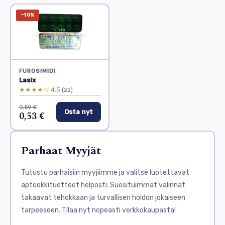
−10%
FUROSIMIDI
Lasix
★★★★☆ 4.5
(22)
0,59 €
Osta nyt
0,53 €
Parhaat Myyjät
Tutustu parhaisiin myyjiimme ja valitse luotettavat
apteekkituotteet helposti. Suosituimmat valinnat
takaavat tehokkaan ja turvallisen hoidon jokaiseen
tarpeeseen. Tilaa nyt nopeasti verkkokaupasta!