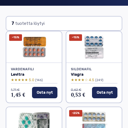
7
tuotetta löytyi
−15%
−15%
VARDENAFILI
SILDENAFIL
Levitra
Viagra
★★★★★ 5.0
★★★★☆ 4.5
(146)
(249)
1,71 €
0,62 €
Osta nyt
Osta nyt
1,45 €
0,53 €
−25%