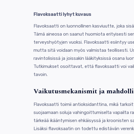
Flavoksaatti lyhyt kuvaus
Flavoksaatti on luonnollinen kasviuutte, joka sisä
Tämä aineosa on saanut huomiota erityisesti sen
terveyshyötyjen vuoksi. Flavoksaatti esiintyy us
mutta sitä voidaan myös valmistaa teollisesti. U
ravintolisissä ja joissakin lääkityksissä osana l
Tutkimukset osoittavat, että flavoksaatti voi va
tavoin.
Vaikutusmekanismit ja mahdolli
Flavoksaatti toimii antioksidanttina, mikä tarkoi
suojaamaan soluja vahingoittumiselta vapailta rad
tärkeää ikääntymisen ehkäisyssä ja kroonisten sa
Lisäksi flavoksaatin on todettu edistävän verenk