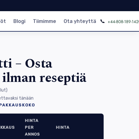
📞
nöt
Blogi
Tiimimme
Ota yhteyttä
ti – Osta
i ilman reseptiä
lut
)
ettavaksi tänään
 PAKKAUSKOKO
HINTA
AKKAUS
PER
HINTA
ANNOS