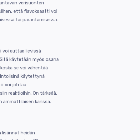
arantavan verisuonten
iihen, että flavoksaatti voi
isessä tai parantamisessa.
 voi auttaa lievissä
a. Sitä käytetään myös osana
 koska se voi vähentää
avintolisinä käytettynä
ttö voi johtaa
siin reaktioihin. On tärkeää,
n ammattilaisen kanssa.
n lisännyt heidän