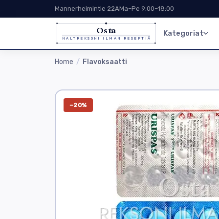
Mannerheimintie 22A
Ma–Pe 9:00–18:00
Osta
Kategoriat
NALTREKSONI ILMAN RESEPTIÄ
Home
Flavoksaatti
−20%