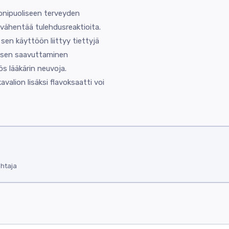
onipuoliseen terveyden
 vähentää tulehdusreaktioita.
 sen käyttöön liittyy tiettyjä
oksen saavuttaminen
s lääkärin neuvoja.
valion lisäksi flavoksaatti voi
ohtaja