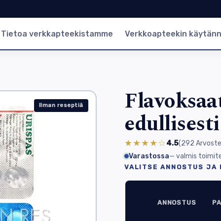
Tietoa verkkapteekistamme
Verkkoapteekin käytän
Flavoksaat
Ilman reseptiä
edullisest
★★★★☆
4.5
(292
Arvoste
Varastossa
— valmis toimit
VALITSE ANNOSTUS JA
ANNOSTUS
P