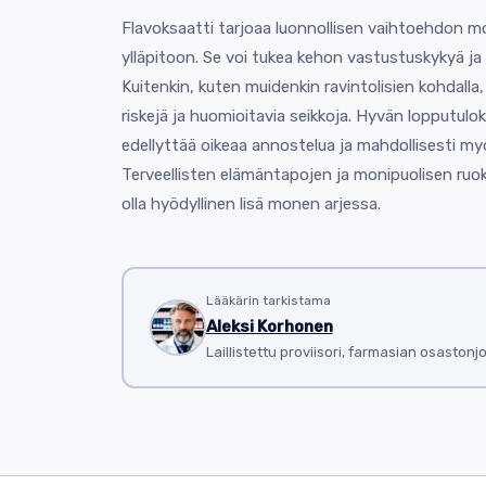
Flavoksaatti tarjoaa luonnollisen vaihtoehdon m
ylläpitoon. Se voi tukea kehon vastustuskykyä ja
Kuitenkin, kuten muidenkin ravintolisien kohdalla,
riskejä ja huomioitavia seikkoja. Hyvän lopputul
edellyttää oikeaa annostelua ja mahdollisesti myö
Terveellisten elämäntapojen ja monipuolisen ruoka
olla hyödyllinen lisä monen arjessa.
Lääkärin tarkistama
Aleksi Korhonen
Laillistettu proviisori, farmasian osastonj