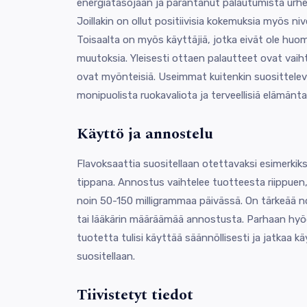
energiatasojaan ja parantanut palautumista urhei
Joillakin on ollut positiivisia kokemuksia myös niv
Toisaalta on myös käyttäjiä, jotka eivät ole huo
muutoksia. Yleisesti ottaen palautteet ovat vai
ovat myönteisiä. Useimmat kuitenkin suosittele
monipuolista ruokavaliota ja terveellisiä elämänta
Käyttö ja annostelu
Flavoksaattia suositellaan otettavaksi esimerkiksi
tippana. Annostus vaihtelee tuotteesta riippuen,
noin 50-150 milligrammaa päivässä. On tärkeää n
tai lääkärin määräämää annostusta. Parhaan hy
tuotetta tulisi käyttää säännöllisesti ja jatkaa kä
suositellaan.
Tiivistetyt tiedot