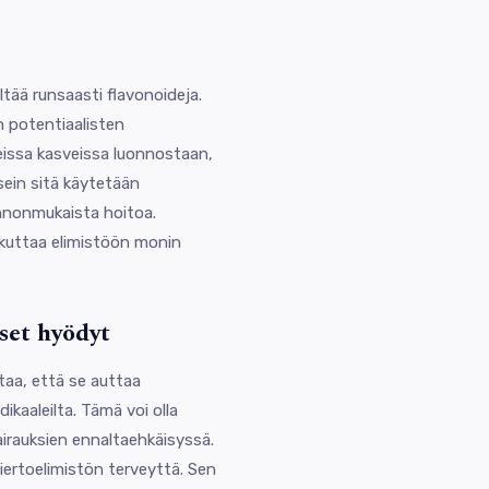
ltää runsaasti flavonoideja.
 potentiaalisten
eissa kasveissa luonnostaan,
sein sitä käytetään
uonnonmukaista hoitoa.
ikuttaa elimistöön monin
set hyödyt
ttaa, että se auttaa
ikaaleilta. Tämä voi olla
irauksien ennaltaehkäisyssä.
iertoelimistön terveyttä. Sen