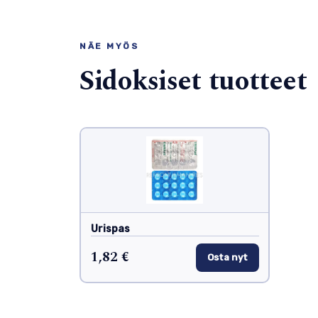
NÄE MYÖS
Sidoksiset tuotteet
Urispas
1,82 €
Osta nyt