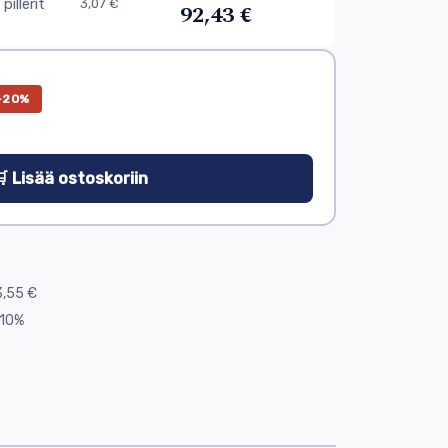
pillerit
3,07 €
92,43 €
−20%
 Lisää ostoskoriin
,55 €
10%