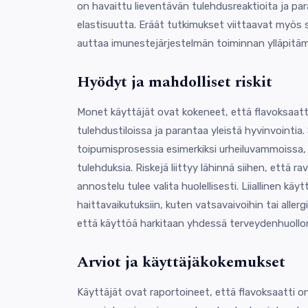
on havaittu lieventävän tulehdusreaktioita ja p
elastisuutta. Eräät tutkimukset viittaavat myös s
auttaa imunestejärjestelmän toiminnan ylläpitäm
Hyödyt ja mahdolliset riskit
Monet käyttäjät ovat kokeneet, että flavoksaatti
tulehdustiloissa ja parantaa yleistä hyvinvointi
toipumisprosessia esimerkiksi urheiluvammoissa,
tulehduksia. Riskejä liittyy lähinnä siihen, että r
annostelu tulee valita huolellisesti. Liiallinen käy
haittavaikutuksiin, kuten vatsavaivoihin tai allergi
että käyttöä harkitaan yhdessä terveydenhuollo
Arviot ja käyttäjäkokemukset
Käyttäjät ovat raportoineet, että flavoksaatti o