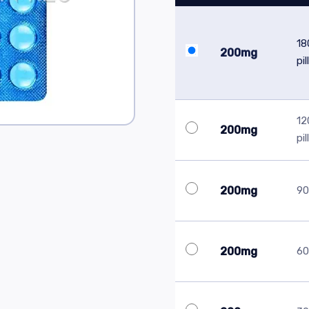
18
200mg
pil
12
200mg
pil
200mg
90 
200mg
60 