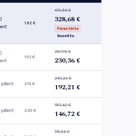
410,84 €
328,68 €
0
1,82 €
lerit
Paras hinta
Suosittu
287,95 €
0
1,92 €
230,36 €
lerit
240,26 €
pillerit
2,14 €
192,21 €
183,40 €
pillerit
2,45 €
146,72 €
115,54 €