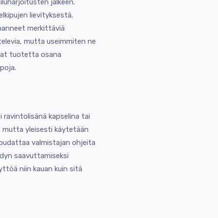
luharjoitusten jälkeen.
elkipujen lievityksestä.
manneet merkittäviä
htelevia, mutta useimmiten ne
vat tuotetta osana
poja.
 ravintolisänä kapselina tai
 mutta yleisesti käytetään
oudattaa valmistajan ohjeita
ödyn saavuttamiseksi
yttöä niin kauan kuin sitä