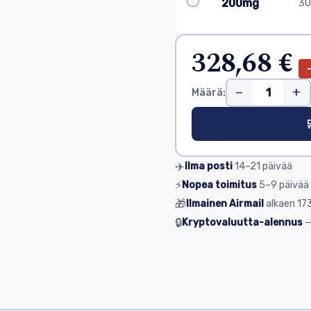
200mg
30 
328,68 €
−
+
Määrä:

✈️
Ilma posti
14–21
päivää
⚡
Nopea toimitus
5–9
päivää
🎁
Ilmainen Airmail
alkaen
173
🔒
Kryptovaluutta-alennus
−