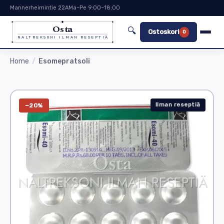
Mannerheimintie 22A
Ma–Pe 9:00–18:00
Osta
🔍
Ostoskori
0
NALTREKSONI ILMAN RESEPTIÄ
Home
Esomepratsoli
Ilman reseptiä
−20%