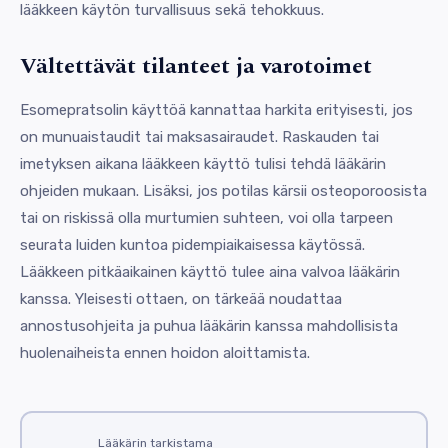
lääkkeen käytön turvallisuus sekä tehokkuus.
Vältettävät tilanteet ja varotoimet
Esomepratsolin käyttöä kannattaa harkita erityisesti, jos
on munuaistaudit tai maksasairaudet. Raskauden tai
imetyksen aikana lääkkeen käyttö tulisi tehdä lääkärin
ohjeiden mukaan. Lisäksi, jos potilas kärsii osteoporoosista
tai on riskissä olla murtumien suhteen, voi olla tarpeen
seurata luiden kuntoa pidempiaikaisessa käytössä.
Lääkkeen pitkäaikainen käyttö tulee aina valvoa lääkärin
kanssa. Yleisesti ottaen, on tärkeää noudattaa
annostusohjeita ja puhua lääkärin kanssa mahdollisista
huolenaiheista ennen hoidon aloittamista.
Lääkärin tarkistama