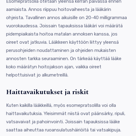
Esomepratsolia otetaan yleensä kerran päivässä ennen
aamiaista. Annos riippuu hoitovaiheesta ja lääkärin
ohjeista. Tavallinen annos aikuisille on 20-40 milligrammaa
vuorokaudessa. Joissain tapauksissa lääkäri voi määrätä
pidempiaikaista hoitoa matalan annoksen kanssa, jos
oireet ovat jatkuvia. Lääkkeen käyttöön liittyy yleensä
perusohjeiden noudattaminen ja ohjeiden mukaisten
annosten tarkka seuraaminen. On tärkeää käyttää lääke
koko määrätyn hoitojakson ajan, vaikka oireet
helpottuisivat jo alkumetreillä.
Haittavaikutukset ja riskit
Kuten kaikilla lääkkeillä, myös esomepratsolilla voi olla
haittavaikutuksia. Yleisimmät niistä ovat päänsärky, ripuli,
vatsavaivat ja pahoinvointi. Joissain tapauksissa lääke
saattaa aiheuttaa ruoansulatushäiriöitä tai vatsakipuja.