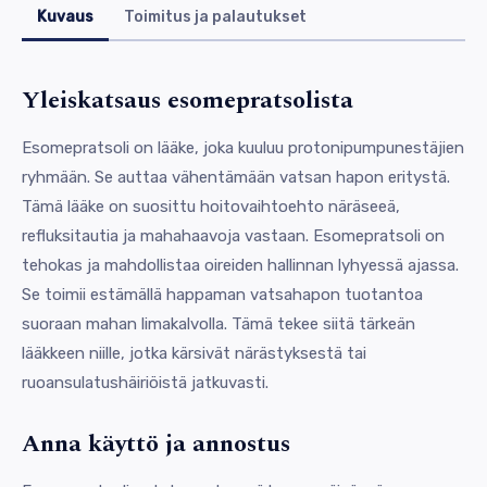
Kuvaus
Toimitus ja palautukset
Yleiskatsaus esomepratsolista
Esomepratsoli on lääke, joka kuuluu protonipumpunestäjien
ryhmään. Se auttaa vähentämään vatsan hapon eritystä.
Tämä lääke on suosittu hoitovaihtoehto näräseeä,
refluksitautia ja mahahaavoja vastaan. Esomepratsoli on
tehokas ja mahdollistaa oireiden hallinnan lyhyessä ajassa.
Se toimii estämällä happaman vatsahapon tuotantoa
suoraan mahan limakalvolla. Tämä tekee siitä tärkeän
lääkkeen niille, jotka kärsivät närästyksestä tai
ruoansulatushäiriöistä jatkuvasti.
Anna käyttö ja annostus