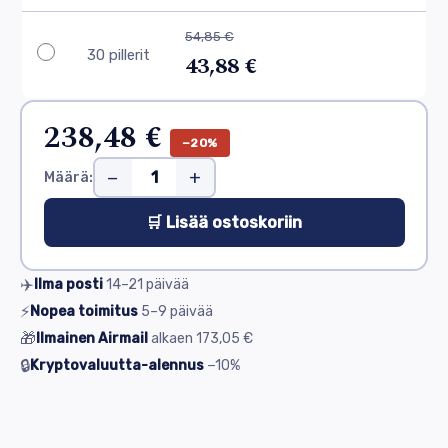
54,85 €
30 pillerit
43,88 €
238,48 €
−20%
−
+
Määrä:
🛒 Lisää ostoskoriin
✈️
Ilma posti
14–21
päivää
⚡
Nopea toimitus
5–9
päivää
🎁
Ilmainen Airmail
alkaen
173,05 €
🔒
Kryptovaluutta-alennus
−10%