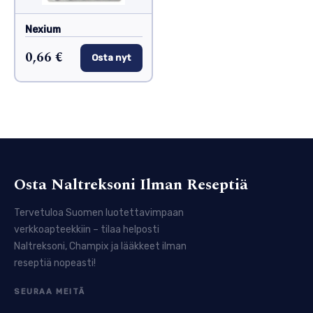
Nexium
0,66 €
Osta nyt
Osta Naltreksoni Ilman Reseptiä
Tervetuloa Suomen luotettavimpaan
verkkoapteekkiin – tilaa helposti
Naltreksoni, Champix ja lääkkeet ilman
reseptiä nopeasti!
SEURAA MEITÄ