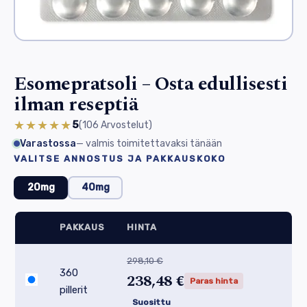
Esomepratsoli – Osta edullisesti
ilman reseptiä
★★★★★
5
(106
Arvostelut
)
Varastossa
— valmis toimitettavaksi tänään
VALITSE ANNOSTUS JA PAKKAUSKOKO
20mg
40mg
PAKKAUS
HINTA
298,10 €
360
238,48 €
Paras hinta
pillerit
Suosittu