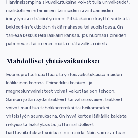
Harvinaisempina sivuvaikutuksina voivat tulla univaikeudet,
mahdollinen vitamiinien tai muiden ravintoaineiden
imeytymisen häiriintyminen. Pitkäaikainen käyttö voi lisätä
bakteeri-infektioiden riskiä mahassa tai suolistossa. On
tärkeää keskustella lääkärin kanssa, jos huomaat oireiden
pahenevan tai ilmenee muita epätavallisia oireita.
Mahdolliset yhteisvaikutukset
Esomepratsoli saattaa olla yhteisvaikutuksissa muiden
lääkkeiden kanssa. Esimerkiksi kalsium- ja
magnesiumvalmisteet voivat vaikuttaa sen tehoon.
Samoin jotkin sydänlääkkeet tai vähärasvaiset lääkkeet
voivat muuttua tehokkaammiksi tai heikommaksi
yhteistyön seurauksena. On hyvä kertoa lääkärille kaikista
nykyisistä lääkityksistä, jotta mahdolliset
haittavaikutukset voidaan huomioida. Näin varmistetaan