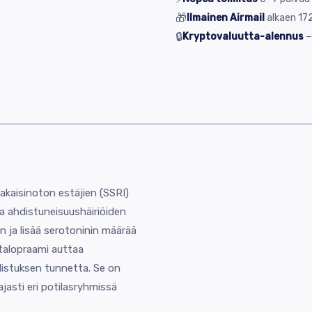
🎁
Ilmainen Airmail
alkaen
172
🔒
Kryptovaluutta-alennus
−
takaisinoton estäjien (SSRI)
a ahdistuneisuushäiriöiden
in ja lisää serotoninin määrää
talopraami auttaa
distuksen tunnetta. Se on
ajasti eri potilasryhmissä