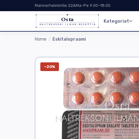
Mannerheimintie 22A
Ma–Pe 9:00–18:00
Osta
Kategoriat
NALTREKSONI ILMAN RESEPTIÄ
Home
Eskitalopraami
−20%