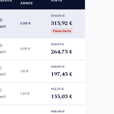
AKKAUS
HINTA
ANNOS
394,90 €
0
315,92 €
0,88 €
lerit
Paras hinta
330,91 €
0
0,98 €
264,73 €
lerit
246,81 €
0
1,10 €
197,45 €
lerit
193,79 €
0
1,29 €
155,03 €
lerit
148,08 €