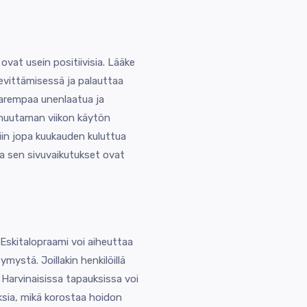
vat usein positiivisia. Lääke
evittämisessä ja palauttaa
parempaa unenlaatua ja
 muutaman viikon käytön
siin jopa kuukauden kuluttua
ja sen sivuvaikutukset ovat
a. Eskitalopraami voi aiheuttaa
ystä. Joillakin henkilöillä
 Harvinaisissa tapauksissa voi
uksia, mikä korostaa hoidon