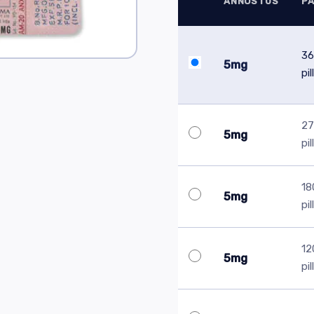
ANNOSTUS
P
36
5mg
pil
27
5mg
pil
18
5mg
pil
12
5mg
pil