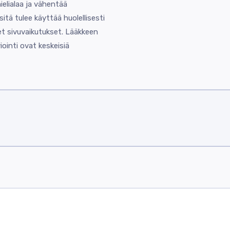
elialaa ja vähentää
sitä tulee käyttää huolellisesti
et sivuvaikutukset. Lääkkeen
iointi ovat keskeisiä