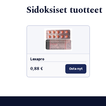
Sidoksiset tuotteet
Lexapro
0,88 €
Osta nyt