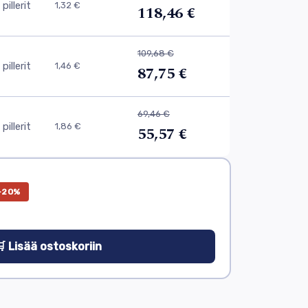
pillerit
1,32 €
118,46 €
109,68 €
pillerit
1,46 €
87,75 €
69,46 €
pillerit
1,86 €
55,57 €
−20%
 Lisää ostoskoriin