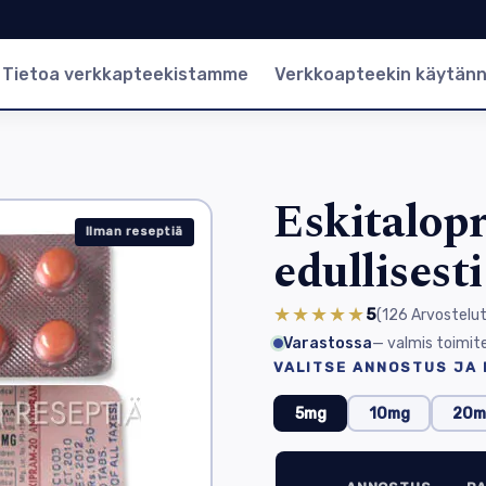
Tietoa verkkapteekistamme
Verkkoapteekin käytän
Eskitalop
Ilman reseptiä
edullisest
★★★★★
5
(126
Arvostelu
Varastossa
— valmis toimit
VALITSE ANNOSTUS JA
5mg
10mg
20m