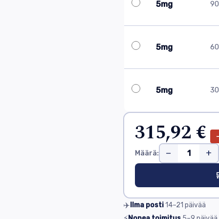
5mg
90 
5mg
60 
5mg
30 
315,92 €
−
+
Määrä:

✈️
Ilma posti
14–21
päivää
⚡
Nopea toimitus
5–9
päivää