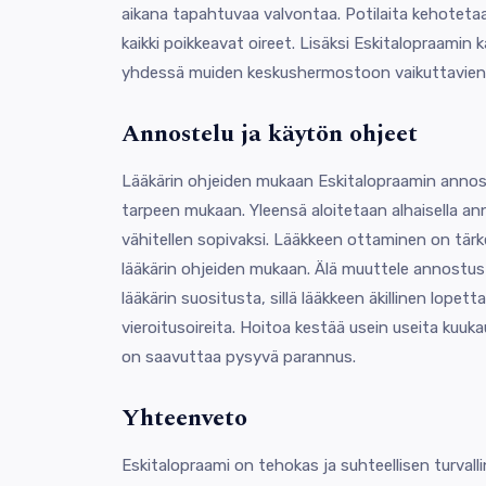
aikana tapahtuvaa valvontaa. Potilaita kehotetaa
kaikki poikkeavat oireet. Lisäksi Eskitalopraamin 
yhdessä muiden keskushermostoon vaikuttavien 
Annostelu ja käytön ohjeet
Lääkärin ohjeiden mukaan Eskitalopraamin annost
tarpeen mukaan. Yleensä aloitetaan alhaisella an
vähitellen sopivaksi. Lääkkeen ottaminen on tärk
lääkärin ohjeiden mukaan. Älä muuttele annostust
lääkärin suositusta, sillä lääkkeen äkillinen lopet
vieroitusoireita. Hoitoa kestää usein useita kuuk
on saavuttaa pysyvä parannus.
Yhteenveto
Eskitalopraami on tehokas ja suhteellisen turval