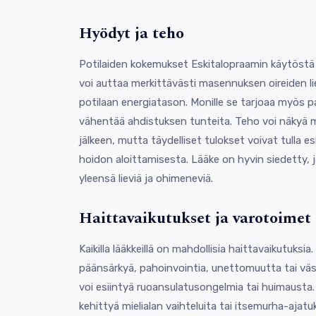
Hyödyt ja teho
Potilaiden kokemukset Eskitalopraamin käytöstä o
voi auttaa merkittävästi masennuksen oireiden li
potilaan energiatason. Monille se tarjoaa myös 
vähentää ahdistuksen tunteita. Teho voi näkyä
jälkeen, mutta täydelliset tulokset voivat tulla e
hoidon aloittamisesta. Lääke on hyvin siedetty, 
yleensä lieviä ja ohimeneviä.
Haittavaikutukset ja varotoimet
Kaikilla lääkkeillä on mahdollisia haittavaikutuksi
päänsärkyä, pahoinvointia, unettomuutta tai väsym
voi esiintyä ruoansulatusongelmia tai huimausta.
kehittyä mielialan vaihteluita tai itsemurha-ajat