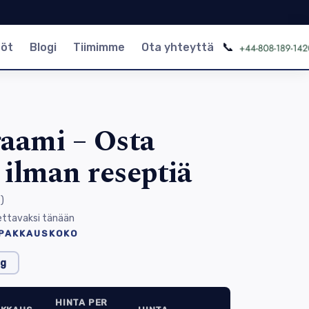
📞
nöt
Blogi
Tiimimme
Ota yhteyttä
raami – Osta
i ilman reseptiä
t
)
ettavaksi tänään
 PAKKAUSKOKO
g
HINTA PER