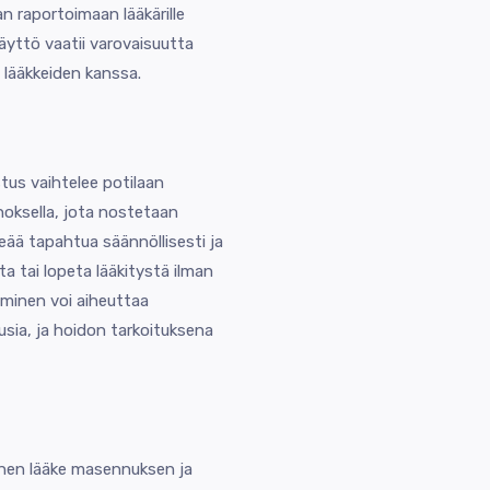
n raportoimaan lääkärille
käyttö vaatii varovaisuutta
lääkkeiden kanssa.
us vaihtelee potilaan
noksella, jota nostetaan
eää tapahtua säännöllisesti ja
a tai lopeta lääkitystä ilman
taminen voi aiheuttaa
ausia, ja hoidon tarkoituksena
linen lääke masennuksen ja