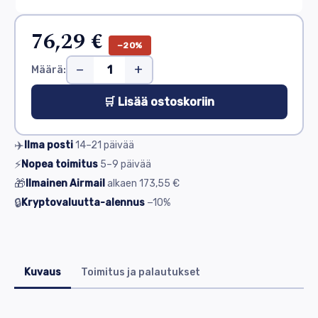
76,29 €
−20%
−
+
Määrä:
🛒 Lisää ostoskoriin
✈️
Ilma posti
14–21
päivää
⚡
Nopea toimitus
5–9
päivää
🎁
Ilmainen Airmail
alkaen
173,55 €
🔒
Kryptovaluutta-alennus
−10%
Kuvaus
Toimitus ja palautukset