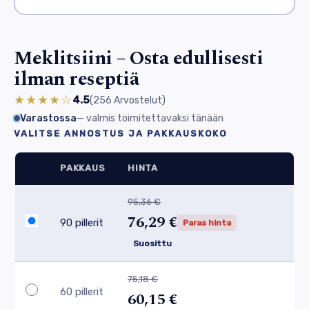
Meklitsiini – Osta edullisesti
ilman reseptiä
★★★★☆
4.5
(256
Arvostelut
)
Varastossa
— valmis toimitettavaksi tänään
VALITSE ANNOSTUS JA PAKKAUSKOKO
PAKKAUS
HINTA
95,36 €
76,29 €
90 pillerit
Paras hinta
Suosittu
75,18 €
60 pillerit
60,15 €