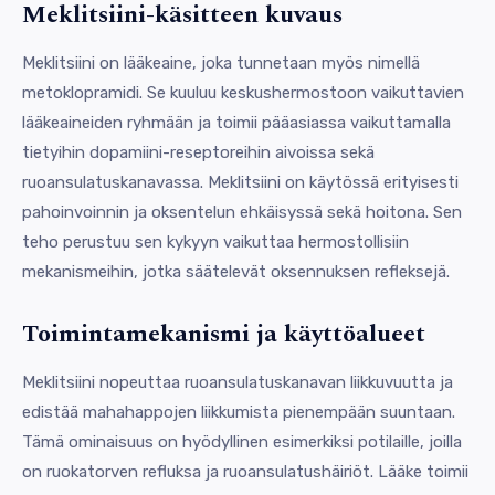
Meklitsiini-käsitteen kuvaus
Meklitsiini on lääkeaine, joka tunnetaan myös nimellä
metoklopramidi. Se kuuluu keskushermostoon vaikuttavien
lääkeaineiden ryhmään ja toimii pääasiassa vaikuttamalla
tietyihin dopamiini-reseptoreihin aivoissa sekä
ruoansulatuskanavassa. Meklitsiini on käytössä erityisesti
pahoinvoinnin ja oksentelun ehkäisyssä sekä hoitona. Sen
teho perustuu sen kykyyn vaikuttaa hermostollisiin
mekanismeihin, jotka säätelevät oksennuksen refleksejä.
Toimintamekanismi ja käyttöalueet
Meklitsiini nopeuttaa ruoansulatuskanavan liikkuvuutta ja
edistää mahahappojen liikkumista pienempään suuntaan.
Tämä ominaisuus on hyödyllinen esimerkiksi potilaille, joilla
on ruokatorven refluksa ja ruoansulatushäiriöt. Lääke toimii