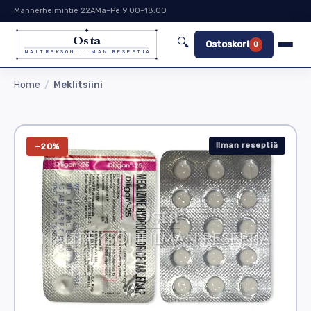
Mannerheimintie 22A
Ma–Pe 9:00–18:00
Osta
🔍
Ostoskori
0
NALTREKSONI ILMAN RESEPTIÄ
Home
Meklitsiini
Ilman reseptiä
−20%