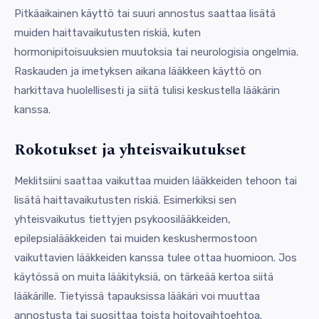
Pitkäaikainen käyttö tai suuri annostus saattaa lisätä
muiden haittavaikutusten riskiä, kuten
hormonipitoisuuksien muutoksia tai neurologisia ongelmia.
Raskauden ja imetyksen aikana lääkkeen käyttö on
harkittava huolellisesti ja siitä tulisi keskustella lääkärin
kanssa.
Rokotukset ja yhteisvaikutukset
Meklitsiini saattaa vaikuttaa muiden lääkkeiden tehoon tai
lisätä haittavaikutusten riskiä. Esimerkiksi sen
yhteisvaikutus tiettyjen psykoosilääkkeiden,
epilepsialääkkeiden tai muiden keskushermostoon
vaikuttavien lääkkeiden kanssa tulee ottaa huomioon. Jos
käytössä on muita lääkityksiä, on tärkeää kertoa siitä
lääkärille. Tietyissä tapauksissa lääkäri voi muuttaa
annostusta tai suosittaa toista hoitovaihtoehtoa.