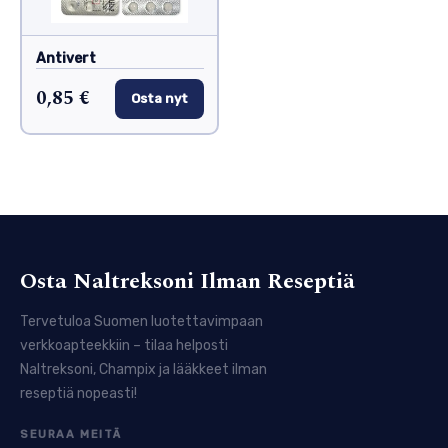
Antivert
0,85 €
Osta nyt
Osta Naltreksoni Ilman Reseptiä
Tervetuloa Suomen luotettavimpaan
verkkoapteekkiin – tilaa helposti
Naltreksoni, Champix ja lääkkeet ilman
reseptiä nopeasti!
SEURAA MEITÄ