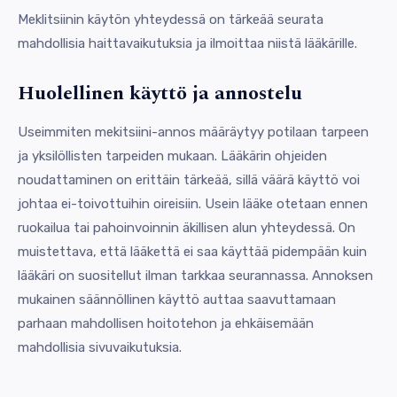
Meklitsiinin käytön yhteydessä on tärkeää seurata
mahdollisia haittavaikutuksia ja ilmoittaa niistä lääkärille.
Huolellinen käyttö ja annostelu
Useimmiten mekitsiini-annos määräytyy potilaan tarpeen
ja yksilöllisten tarpeiden mukaan. Lääkärin ohjeiden
noudattaminen on erittäin tärkeää, sillä väärä käyttö voi
johtaa ei-toivottuihin oireisiin. Usein lääke otetaan ennen
ruokailua tai pahoinvoinnin äkillisen alun yhteydessä. On
muistettava, että lääkettä ei saa käyttää pidempään kuin
lääkäri on suositellut ilman tarkkaa seurannassa. Annoksen
mukainen säännöllinen käyttö auttaa saavuttamaan
parhaan mahdollisen hoitotehon ja ehkäisemään
mahdollisia sivuvaikutuksia.