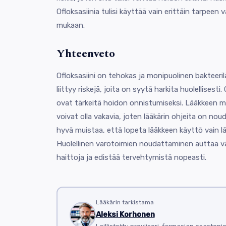
Ofloksasiinia tulisi käyttää vain erittäin tarpeen 
mukaan.
Yhteenveto
Ofloksasiini on tehokas ja monipuolinen bakteer
liittyy riskejä, joita on syytä harkita huolellisesti
ovat tärkeitä hoidon onnistumiseksi. Lääkkeen m
voivat olla vakavia, joten lääkärin ohjeita on no
hyvä muistaa, että lopeta lääkkeen käyttö vain l
Huolellinen varotoimien noudattaminen auttaa 
haittoja ja edistää tervehtymistä nopeasti.
Lääkärin tarkistama
Aleksi Korhonen