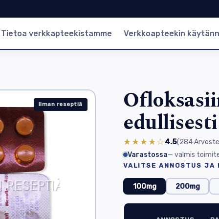
Tietoa verkkapteekistamme
Verkkoapteekin käytän
Ofloksasii
Ilman reseptiä
edullisest
★★★★☆
4.5
(284
Arvoste
Varastossa
— valmis toimit
VALITSE ANNOSTUS JA
100mg
200mg