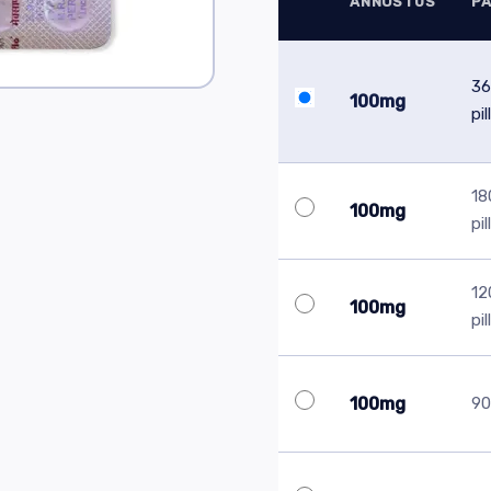
ANNOSTUS
P
36
100mg
pil
18
100mg
pil
12
100mg
pil
100mg
90 