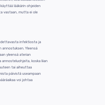
e käyttää lääkärin ohjeiden
a vastaan, mutta ei ole
idettavasta infektiosta ja
van annostuksen. Yleensä
taan yleensä aterian
 annosteluohjeita, koska liian
uuteen tai aiheuttaa
amista päivistä useampaan
ääräaikaa voi johtaa