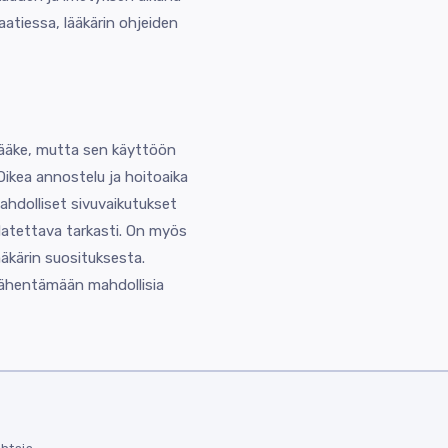
vaatiessa, lääkärin ohjeiden
ilääke, mutta sen käyttöön
. Oikea annostelu ja hoitoaika
ahdolliset sivuvaikutukset
udatettava tarkasti. On myös
ääkärin suosituksesta.
vähentämään mahdollisia