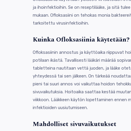
ja ihoinfektioihin. Se on reseptilääke, ja sitä tule
mukaan. Ofloksasiini on tehokas monia bakteereit
tarkoitettu virusinfektioihin.
Kuinka Ofloksasiinia käytetään?
Ofloksasiinin annostus ja käyttöaika riippuvat ho
potilaan ikästä. Tavallisesti lääkäri määrää sopi
tabletteina nautitaan vettä juoden, ja lääke ote
yhteydessä tai sen jälkeen. On tärkeää noudattaa
pieni tai suuri annos voi vaikuttaa hoidon tehokk
sivuvaikutuksia. Hoitoaika saattaa kestää muut
viikkoon. Lääkkeen käytön lopettaminen ennen m
infektioiden uusiutumiseen.
Mahdolliset sivuvaikutukset