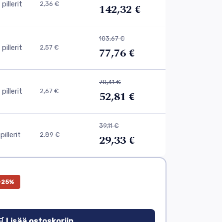
pillerit
2,36 €
142,32 €
103,67 €
pillerit
2,57 €
77,76 €
70,41 €
pillerit
2,67 €
52,81 €
39,11 €
pillerit
2,89 €
29,33 €
−25%
 Lisää ostoskoriin