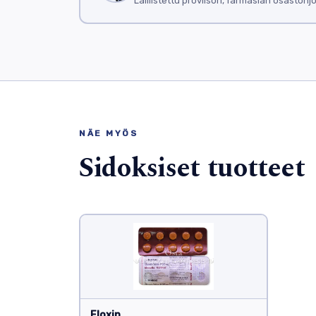
Laillistettu proviisori, farmasian osastonj
NÄE MYÖS
Sidoksiset tuotteet
Floxin