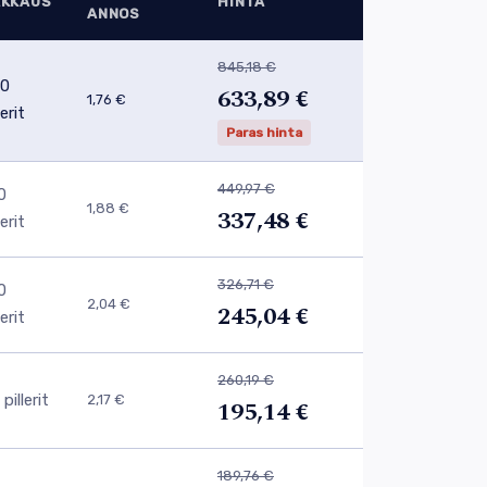
AKKAUS
HINTA
ANNOS
845,18 €
0
633,89 €
1,76 €
lerit
Paras hinta
449,97 €
0
1,88 €
337,48 €
lerit
326,71 €
0
2,04 €
245,04 €
lerit
260,19 €
pillerit
2,17 €
195,14 €
189,76 €