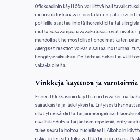
Ofloksasiinin käyttöön voi liittyä haittavaikutuks
ruuansulatuskanavan oireita kuten pahoinvointi, rip
potilailla saattaa ilmetä ihoreaktioita tai allergisi
mutta vakavampia sivuvaikutuksia ovat nivelten ja
mahdolliset hermostolliset ongelmat kuten päänsä
Allergiset reaktiot voivat sisältää ihottumaa, tur
hengitysvaikeuksia. On tärkeää hakeutua välittömä
vakavia oireita.
Vinkkejä käyttöön ja varotoimia
Ennen Ofloksasiinin käyttöä on hyvä kertoa lääkär
sairauksista ja lääkityksistä. Erityisesti kannatt
ollut yhteisårdetta tai jänneongelmia. Fluorokino
niveltulehduksia tai jänteen repeämiä, erityisesti nu
tulee seurata hoitoa huolellisesti. Alkoholin käytt
riskiä, joten sitä tulisi välttää hoidon aikana. R