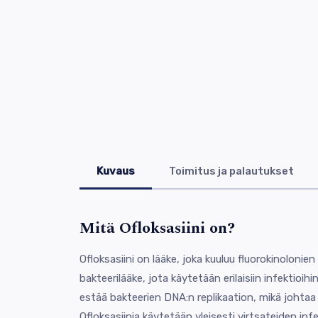
Kuvaus
Toimitus ja palautukset
Mitä Ofloksasiini on?
Ofloksasiini on lääke, joka kuuluu fluorokinoloni
bakteerilääke, jota käytetään erilaisiin infektioih
estää bakteerien DNA:n replikaation, mikä johta
Ofloksasiinia käytetään yleisesti virtsateiden in