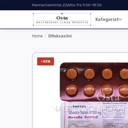
Mannerheimintie 22A
Ma–Pe 9:00–18:00
Osta
Kategoriat
NALTREKSONI ILMAN RESEPTIÄ
Home
Ofloksasiini
−25%