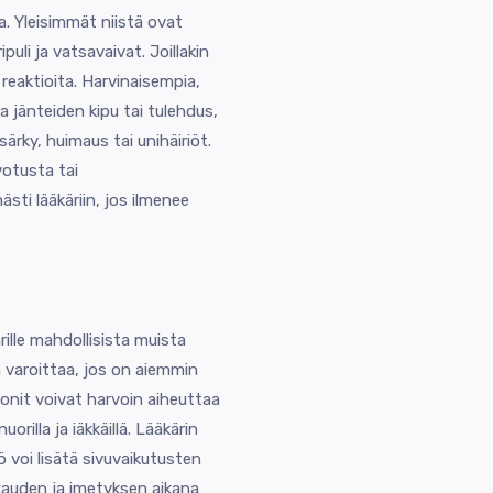
ia. Yleisimmät niistä ovat
uli ja vatsavaivat. Joillakin
a reaktioita. Harvinaisempia,
 jänteiden kipu tai tulehdus,
rky, huimaus tai unihäiriöt.
votusta tai
sti lääkäriin, jos ilmenee
ille mahdollisista muista
aa varoittaa, jos on aiemmin
lonit voivat harvoin aiheuttaa
orilla ja iäkkäillä. Lääkärin
ö voi lisätä sivuvaikutusten
askauden ja imetyksen aikana