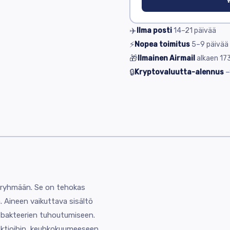
✈️
Ilma posti
14–21
päivää
⚡
Nopea toimitus
5–9
päivää
🎁
Ilmainen Airmail
alkaen
173
🔒
Kryptovaluutta-alennus
−
en ryhmään. Se on tehokas
in. Aineen vaikuttava sisältö
a bakteerien tuhoutumiseen.
fektioihin, keuhkokuumeeseen