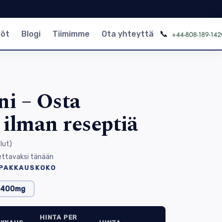
📞
nöt
Blogi
Tiimimme
Ota yhteyttä
ni – Osta
i ilman reseptiä
lut
)
ettavaksi tänään
 PAKKAUSKOKO
400mg
HINTA PER