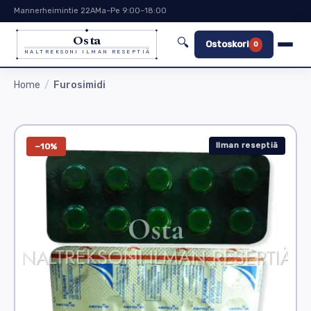
Mannerheimintie 22A
Ma–Pe 9:00–18:00
Osta
🔍
Ostoskori
0
NALTREKSONI ILMAN RESEPTIÄ
Home
Furosimidi
Ilman reseptiä
−10%