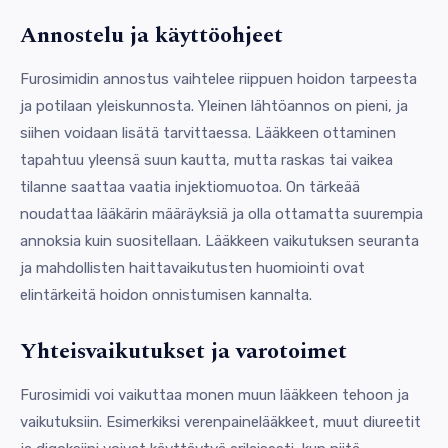
Annostelu ja käyttöohjeet
Furosimidin annostus vaihtelee riippuen hoidon tarpeesta
ja potilaan yleiskunnosta. Yleinen lähtöannos on pieni, ja
siihen voidaan lisätä tarvittaessa. Lääkkeen ottaminen
tapahtuu yleensä suun kautta, mutta raskas tai vaikea
tilanne saattaa vaatia injektiomuotoa. On tärkeää
noudattaa lääkärin määräyksiä ja olla ottamatta suurempia
annoksia kuin suositellaan. Lääkkeen vaikutuksen seuranta
ja mahdollisten haittavaikutusten huomiointi ovat
elintärkeitä hoidon onnistumisen kannalta.
Yhteisvaikutukset ja varotoimet
Furosimidi voi vaikuttaa monen muun lääkkeen tehoon ja
vaikutuksiin. Esimerkiksi verenpainelääkkeet, muut diureetit