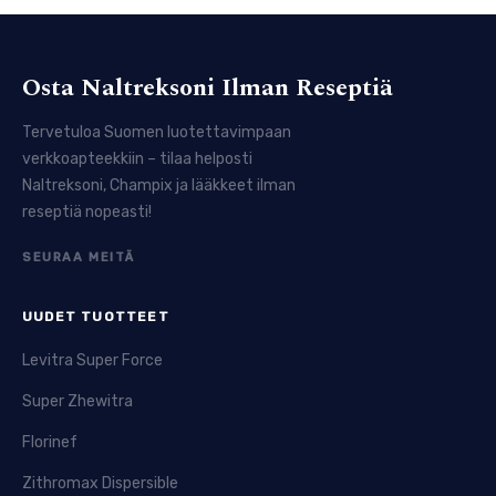
Osta Naltreksoni Ilman Reseptiä
Tervetuloa Suomen luotettavimpaan
verkkoapteekkiin – tilaa helposti
Naltreksoni, Champix ja lääkkeet ilman
reseptiä nopeasti!
SEURAA MEITÄ
UUDET TUOTTEET
Levitra Super Force
Super Zhewitra
Florinef
Zithromax Dispersible