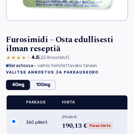
Furosimidi – Osta edullisesti
ilman reseptiä
★★★★☆
4.5
(22
Arvostelut
)
Varastossa
— valmis toimitettavaksi tänään
VALITSE ANNOSTUS JA PAKKAUSKOKO
40mg
100mg
PAKKAUS
HINTA
211,26 €
360 pillerit
190,13 €
Paras hinta