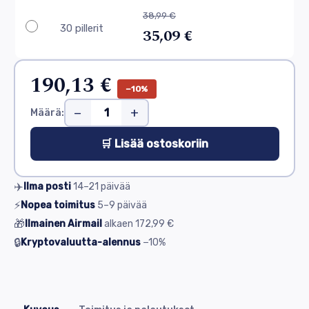
38,99 €
30 pillerit
35,09 €
190,13 €
−10%
−
+
Määrä:
🛒 Lisää ostoskoriin
✈️
Ilma posti
14–21
päivää
⚡
Nopea toimitus
5–9
päivää
🎁
Ilmainen Airmail
alkaen
172,99 €
🔒
Kryptovaluutta-alennus
−10%