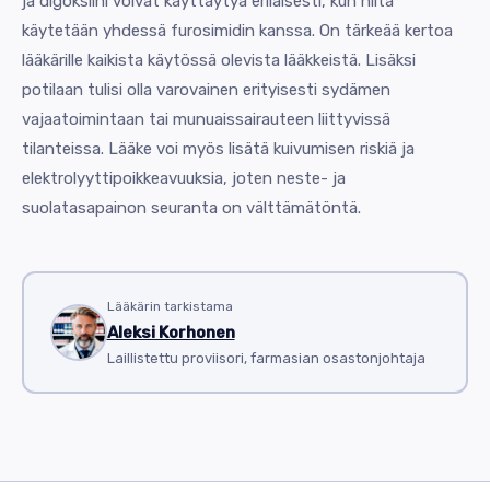
ja digoksiini voivat käyttäytyä erilaisesti, kun niitä
käytetään yhdessä furosimidin kanssa. On tärkeää kertoa
lääkärille kaikista käytössä olevista lääkkeistä. Lisäksi
potilaan tulisi olla varovainen erityisesti sydämen
vajaatoimintaan tai munuaissairauteen liittyvissä
tilanteissa. Lääke voi myös lisätä kuivumisen riskiä ja
elektrolyyttipoikkeavuuksia, joten neste- ja
suolatasapainon seuranta on välttämätöntä.
Lääkärin tarkistama
Aleksi Korhonen
Laillistettu proviisori, farmasian osastonjohtaja