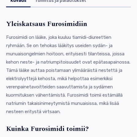
Kuvaus
Toimitus ja palautukset
Yleiskatsaus Furosimidiin
Furosimidi on lääke, joka kuuluu tiamidi-diureettien
ryhmään. Se on tehokas lääkitys useiden sydän- ja
munuaisongelmien hoitoon, erityisesti tilanteissa, joissa
kehon neste- ja natriumpitoisuudet ovat epätasapainossa.
Tämä lääke auttaa poistamaan ylimääräistä nestettä ja
elektrolyyttejä kehosta, mikä helpottaa esimerkiksi
verenpainetavoitteiden saavuttamista ja sydämen
kuormituksen vähentämistä. Furosimidi toimii estämällä
natriumin takaisinimeytymistä munuaisissa, mikä lisää
nesteen eritystä virtsaan.
Kuinka Furosimidi toimii?