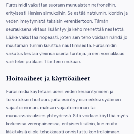
Furosimidi vaikuttaa suoraan munuaisten nefroneihin,
erityisesti Henlen silmukoihin. Se estää natriumin, kloridin ja
veden imeytymistä takaisin verenkiertoon. Tämän
seurauksena virtaus lisääntyy ja keho menettää nestettä.
Lääke vaikuttaa nopeasti, joten sen teho voidaan nähdä jo
muutaman tunnin kuluttua nauttimisesta. Furosimidin
vaikutus kestää yleensä useita tunteja, ja sen voimakkuus
vaihtelee potilaan Tilanteen mukaan.
Hoitoaiheet ja käyttöaiheet
Furosimidiä käytetään usein veden kerääntymisen ja
turvotuksen hoitoon, joita esiintyy esimerkiksi sydämen
vajaatoiminnan, maksan vajaatoiminnan tai
munuaissairauksien yhteydessä. Sitä voidaan käyttää myös
korkeassa verenpaineessa, erityisesti silloin, kun muita
lääkityksiä ei ole tehokkaasti onnistuttu kontrolloimaan.