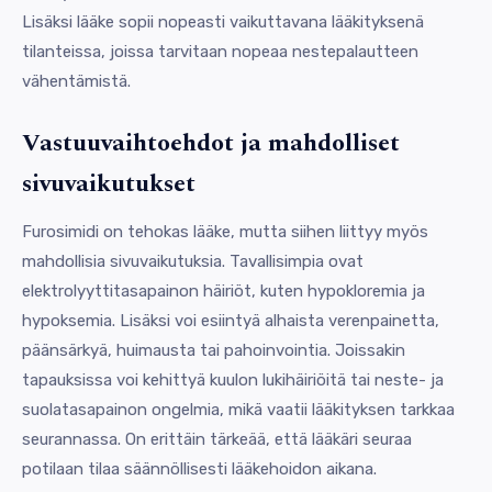
Lisäksi lääke sopii nopeasti vaikuttavana lääkityksenä
tilanteissa, joissa tarvitaan nopeaa nestepalautteen
vähentämistä.
Vastuuvaihtoehdot ja mahdolliset
sivuvaikutukset
Furosimidi on tehokas lääke, mutta siihen liittyy myös
mahdollisia sivuvaikutuksia. Tavallisimpia ovat
elektrolyyttitasapainon häiriöt, kuten hypokloremia ja
hypoksemia. Lisäksi voi esiintyä alhaista verenpainetta,
päänsärkyä, huimausta tai pahoinvointia. Joissakin
tapauksissa voi kehittyä kuulon lukihäiriöitä tai neste- ja
suolatasapainon ongelmia, mikä vaatii lääkityksen tarkkaa
seurannassa. On erittäin tärkeää, että lääkäri seuraa
potilaan tilaa säännöllisesti lääkehoidon aikana.