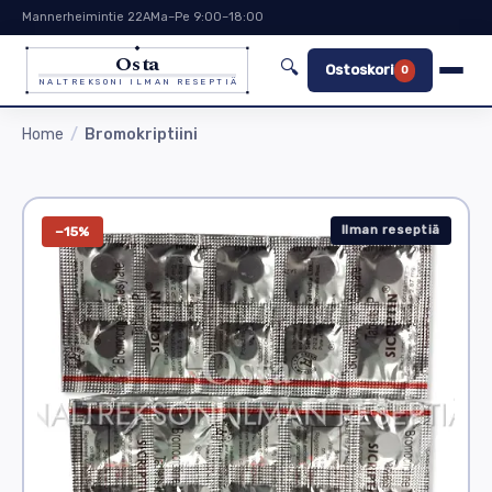
Mannerheimintie 22A
Ma–Pe 9:00–18:00
Osta
🔍
Ostoskori
0
NALTREKSONI ILMAN RESEPTIÄ
Home
Bromokriptiini
Ilman reseptiä
−15%