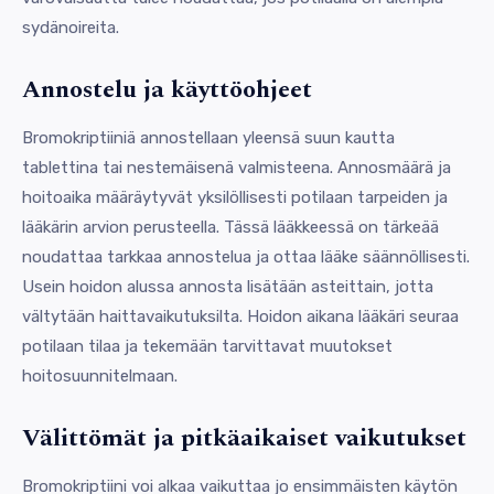
sydänoireita.
Annostelu ja käyttöohjeet
Bromokriptiiniä annostellaan yleensä suun kautta
tablettina tai nestemäisenä valmisteena. Annosmäärä ja
hoitoaika määräytyvät yksilöllisesti potilaan tarpeiden ja
lääkärin arvion perusteella. Tässä lääkkeessä on tärkeää
noudattaa tarkkaa annostelua ja ottaa lääke säännöllisesti.
Usein hoidon alussa annosta lisätään asteittain, jotta
vältytään haittavaikutuksilta. Hoidon aikana lääkäri seuraa
potilaan tilaa ja tekemään tarvittavat muutokset
hoitosuunnitelmaan.
Välittömät ja pitkäaikaiset vaikutukset
Bromokriptiini voi alkaa vaikuttaa jo ensimmäisten käytön