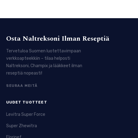
Osta Naltreksoni Ilman Reseptiä
Tervetuloa Suomen luotettavimpaan
verkkoapteekkiin – tilaa helposti
Naltreksoni, Champix ja lääkkeet ilman
reseptiä nopeasti!
SEURAA MEITÄ
UUDET TUOTTEET
Levitra Super Force
Super Zhewitra
Florinef