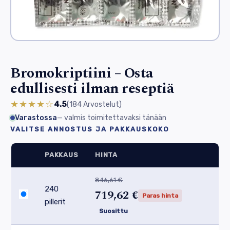
Bromokriptiini – Osta
edullisesti ilman reseptiä
★★★★☆
4.5
(184
Arvostelut
)
Varastossa
— valmis toimitettavaksi tänään
VALITSE ANNOSTUS JA PAKKAUSKOKO
PAKKAUS
HINTA
846,61 €
240
719,62 €
Paras hinta
pillerit
Suosittu