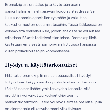
Bromokriptiini on lääke, jota käytetään usein
painonhallinnan ja ehkäisevän hoidon yhteydessä. Se
kuuluu dopamiiniagonistien ryhmään ja vaikuttaa
keskushermoston dopamiinitasoihin. Tässä lääkkeessä on
voimakkaita ominaisuuksia, joiden ansiosta se voi auttaa
erilaisissa lääketieteellisissä tilanteissa. Bromokriptiiniä
käytetään erityisesti hormoneihin liittyvissä häiriöissä,
kuten prolaktiinitasojen kohoamisessa.
Hyödyt ja käyttötarkoitukset
Mitä tulee bromokriptiiniin, sen pääasialliset hyödyt
liittyvät sen kykyyn alentaa prolaktiinitasoja. Tämä on
tärkeää naisen lisääntymisterveyden kannalta, sillä
prolaktiini voi vaikuttaa kuukautiskiertoon ja
maidontuotantoon. Lääke voi myös auttaa potilaita, joilla
on akromegalia eli kasvuhormoni yliaktiivisuus.