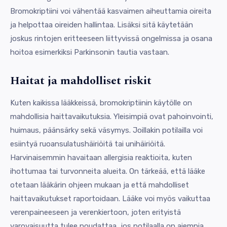
Bromokriptiini voi vähentää kasvaimen aiheuttamia oireita
ja helpottaa oireiden hallintaa. Lisäksi sitä käytetään
joskus rintojen eritteeseen liittyvissä ongelmissa ja osana
hoitoa esimerkiksi Parkinsonin tautia vastaan.
Haitat ja mahdolliset riskit
Kuten kaikissa lääkkeissä, bromokriptiinin käytölle on
mahdollisia haittavaikutuksia. Yleisimpiä ovat pahoinvointi,
huimaus, päänsärky sekä väsymys. Joillakin potilailla voi
esiintyä ruoansulatushäiriöitä tai unihäiriöitä.
Harvinaisemmin havaitaan allergisia reaktioita, kuten
ihottumaa tai turvonneita alueita. On tärkeää, että lääke
otetaan lääkärin ohjeen mukaan ja että mahdolliset
haittavaikutukset raportoidaan. Lääke voi myös vaikuttaa
verenpaineeseen ja verenkiertoon, joten erityistä
varovaisuutta tulee noudattaa, jos potilaalla on aiempia