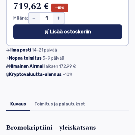
719,62 €
−15%
−
+
Määrä:
🛒 Lisää ostoskoriin
✈️
Ilma posti
14–21
päivää
⚡
Nopea toimitus
5–9
päivää
🎁
Ilmainen Airmail
alkaen
172,99 €
🔒
Kryptovaluutta-alennus
−10%
Kuvaus
Toimitus ja palautukset
Bromokriptiini – yleiskatsaus