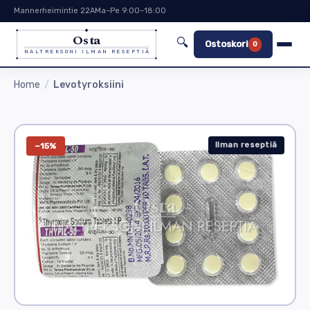
Mannerheimintie 22A
Ma–Pe 9:00–18:00
Osta
🔍
Ostoskori
0
NALTREKSONI ILMAN RESEPTIÄ
Home
Levotyroksiini
Ilman reseptiä
−15%