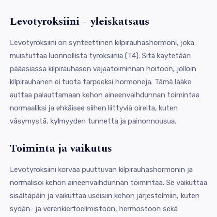
Levotyroksiini – yleiskatsaus
Levotyroksiini on synteettinen kilpirauhashormoni, joka
muistuttaa luonnollista tyroksiinia (T4). Sitä käytetään
pääasiassa kilpirauhasen vajaatoiminnan hoitoon, jolloin
kilpirauhanen ei tuota tarpeeksi hormoneja. Tämä lääke
auttaa palauttamaan kehon aineenvaihdunnan toimintaa
normaaliksi ja ehkäisee siihen liittyviä oireita, kuten
väsymystä, kylmyyden tunnetta ja painonnousua.
Toiminta ja vaikutus
Levotyroksiini korvaa puuttuvan kilpirauhashormonin ja
normalisoi kehon aineenvaihdunnan toimintaa. Se vaikuttaa
sisältäpäin ja vaikuttaa useisiin kehon järjestelmiin, kuten
sydän- ja verenkiertoelimistöön, hermostoon sekä