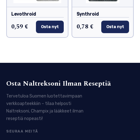
Levothroid
Synthroid
0,59 €
0,78 €
Osta nyt
Osta nyt
Osta Naltreksoni Ilman Reseptiä
Tervetuloa Suomen luotettavimpaan
verkkoapteekkiin – tilaa helposti
Naltreksoni, Champix ja lääkkeet ilman
reseptiä nopeasti!
SEURAA MEITÄ