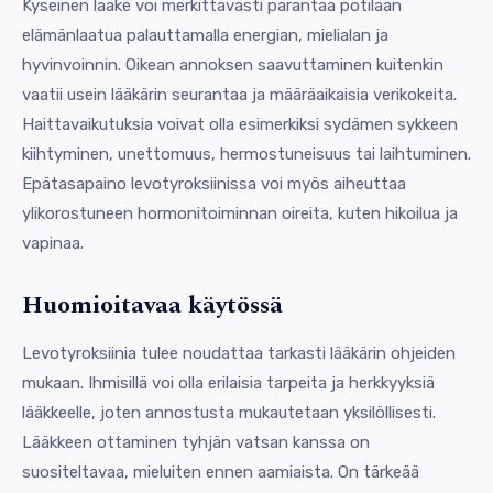
Kyseinen lääke voi merkittävästi parantaa potilaan
elämänlaatua palauttamalla energian, mielialan ja
hyvinvoinnin. Oikean annoksen saavuttaminen kuitenkin
vaatii usein lääkärin seurantaa ja määräaikaisia verikokeita.
Haittavaikutuksia voivat olla esimerkiksi sydämen sykkeen
kiihtyminen, unettomuus, hermostuneisuus tai laihtuminen.
Epätasapaino levotyroksiinissa voi myös aiheuttaa
ylikorostuneen hormonitoiminnan oireita, kuten hikoilua ja
vapinaa.
Huomioitavaa käytössä
Levotyroksiinia tulee noudattaa tarkasti lääkärin ohjeiden
mukaan. Ihmisillä voi olla erilaisia tarpeita ja herkkyyksiä
lääkkeelle, joten annostusta mukautetaan yksilöllisesti.
Lääkkeen ottaminen tyhjän vatsan kanssa on
suositeltavaa, mieluiten ennen aamiaista. On tärkeää