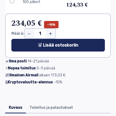
100 pillerit
124,33 €
234,05 €
−15%
−
+
Määrä:
🛒 Lisää ostoskoriin
✈️
Ilma posti
14–21
päivää
⚡
Nopea toimitus
5–9
päivää
🎁
Ilmainen Airmail
alkaen
173,03 €
🔒
Kryptovaluutta-alennus
−10%
Kuvaus
Toimitus ja palautukset