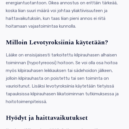
energiantuotantoon. Oikea annostus on erittäin tärkeää,
koska liian suuri määrä voi johtaa yliaktiivisuuteen ja
haittavaikutuksiin, kun taas liian pieni annos ei riitä
hoitamaan vajaatoimintaa kunnolla.
Milloin Levotyroksiinia käytetään?
Lääke on ensisijaisesti tarkoitettu kilpirauhasen alhaisen
toiminnan (hypotyreoosi) hoitoon. Se voi olla osa hoitoa
myös kilpirauhasen leikkauksen tai sädehoidon jälkeen,
jolloin kilpirauhasta on poistettu tai sen toiminta on
vaurioitunut. Lisäksi levotyroksiinia käytetään tietyissä
tapauksissa kilpirauhasen liikatoiminnan tutkimuksessa ja
hoitotoimenpiteissä.
Hyödyt ja haittavaikutukset