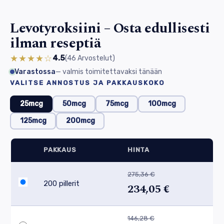
Levotyroksiini – Osta edullisesti
ilman reseptiä
★★★★☆
4.5
(46
Arvostelut
)
Varastossa
— valmis toimitettavaksi tänään
VALITSE ANNOSTUS JA PAKKAUSKOKO
25mcg
50mcg
75mcg
100mcg
125mcg
200mcg
PAKKAUS
HINTA
275,36 €
200 pillerit
234,05 €
146,28 €