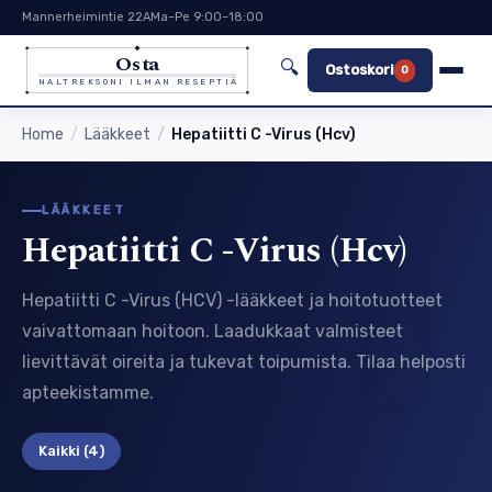
Mannerheimintie 22A
Ma–Pe 9:00–18:00
Osta
🔍
Ostoskori
0
NALTREKSONI ILMAN RESEPTIÄ
Home
Lääkkeet
Hepatiitti C -Virus (Hcv)
LÄÄKKEET
Hepatiitti C -Virus (Hcv)
Hepatiitti C -Virus (HCV) -lääkkeet ja hoitotuotteet
vaivattomaan hoitoon. Laadukkaat valmisteet
lievittävät oireita ja tukevat toipumista. Tilaa helposti
apteekistamme.
Kaikki
(4)