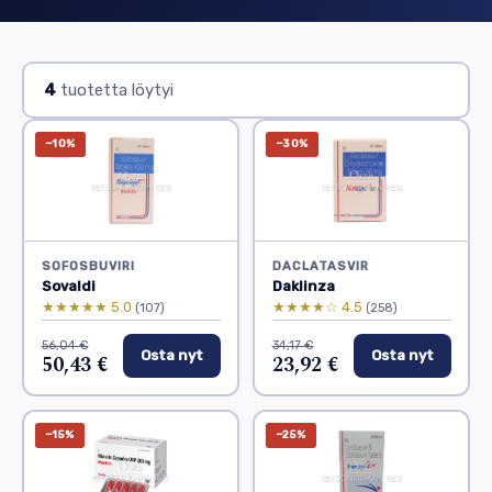
4
tuotetta löytyi
−10%
−30%
SOFOSBUVIRI
DACLATASVIR
Sovaldi
Daklinza
★★★★★ 5.0
★★★★☆ 4.5
(107)
(258)
56,04 €
34,17 €
Osta nyt
Osta nyt
50,43 €
23,92 €
−15%
−25%