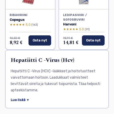
RIBAVIRIINI
LEDIPASVIIRI /
Copegus
SOFOSBUVIRI
Harvoni
★★★★★ 5.0
(163)
★★★★★ 5.0
(91)
10,50 €
19,74 €
Osta nyt
Osta nyt
8,92 €
14,81 €
Hepatiitti C -Virus (Hcv)
Hepatiitti C -Virus (HCV) -lääkkeet ja hoitotuotteet
vaivattomaan hoitoon. Laadukkaat valmisteet
lievittävät oireita ja tukevat toipumista. Tilaa helposti
apteekistamme.
Hepatiitti C -virus (HCV) on vakava maksan
Lue lisää ▼
tulehdustauti. Se leviää pääasiassa veren välityksellä.
Tartunta voi johtaa krooniseen maksasairauteen, kuten