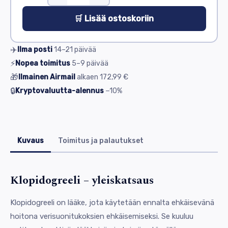
🛒 Lisää ostoskoriin
✈️
Ilma posti
14–21
päivää
⚡
Nopea toimitus
5–9
päivää
🎁
Ilmainen Airmail
alkaen
172,99 €
🔒
Kryptovaluutta-alennus
−10%
Kuvaus
Toimitus ja palautukset
Klopidogreeli – yleiskatsaus
Klopidogreeli on lääke, jota käytetään ennalta ehkäisevänä
hoitona verisuonitukoksien ehkäisemiseksi. Se kuuluu