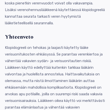
koska pienetkin verenvuodot voivat olla vakavampia.
Lisäksi verenohennuslääkkeenä käytettäessä klopidogreeliä
kannattaa seurata tarkasti veren hyytymistä
lääketieteellisellä seurannalla.
Yhteenveto
Klopidogreeli on tehokas ja laajasti käytetty lääke
verisuonitukosten ehkäisyssä. Se parantaa verenkiertoa ja
vähentää vakavien sydän- ja verisuonitautien riskiä.
Lääkkeen käyttö edellyttää kuitenkin tarkkaa lääkärin
valvontaa ja huolellista annostelua. Haittavaikutuksia on
olemassa, mutta niistä ilmoittaminen lääkäriin auttaa
ehkäisemään mahdollisia komplikaatioita. Klopidogreeli on
arvokas apu potilaille, joilla on suurempi riski saada vakavia
verisuonisairauksia. Lääkkeen oikea käyttö voi merkittävästi
parantaa elämänlaatua ja vähentää vakavien