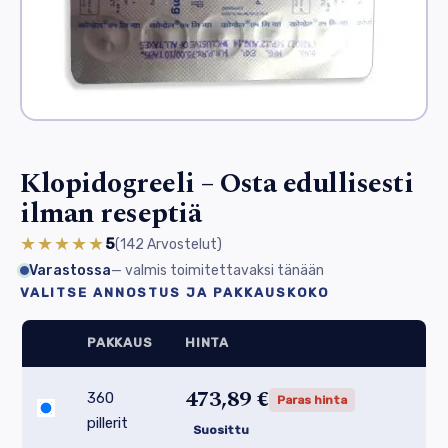
Klopidogreeli – Osta edullisesti
ilman reseptiä
★★★★★
5
(142
Arvostelut
)
Varastossa
— valmis toimitettavaksi tänään
VALITSE ANNOSTUS JA PAKKAUSKOKO
PAKKAUS
HINTA
473,89 €
360
Paras hinta
pillerit
Suosittu