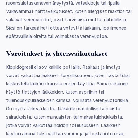
ruoansulatuskanavan ärsytystä, vatsakipuja tai ripulia.
Vakavammat haittavaikutukset, kuten allergiset reaktiot tai
vakavat verenvuodot, ovat harvinaisia mutta mahdollisia.
Siksi on tärkeää heti ottaa yhteyttä lääkäriin, jos ilmenee
epätavallisia oireita tai voimakasta verenvuotoa.
Varoitukset ja yhteisvaikutukset
Klopidogreeli ei sovi kaikille potilaille. Raskaus ja imetys
voivat vaikuttaa lääkkeen turvallisuuteen, joten tästä tulisi
keskustella lääkärin kanssa ennen käyttöä. Samanaikainen
käyttö tiettyjen lääkkeiden, kuten aspiriinin tai
tulehduskipulääkkeiden kanssa, voi lisätä verenvuotoriskiä.
On myös tärkeää kertoa lääkärille mahdollisista muista
sairauksista, kuten munuaisten tai maksatulehduksista,
jotka voivat vaikuttaa hoidon toteutukseen. Lääkkeen
käytön aikana tulisi välttää vammoja ja loukkaantumisia,