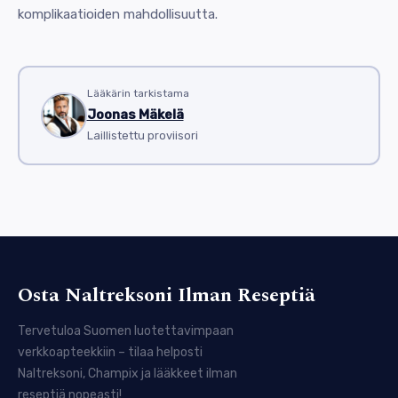
komplikaatioiden mahdollisuutta.
Lääkärin tarkistama
Joonas Mäkelä
Laillistettu proviisori
Osta Naltreksoni Ilman Reseptiä
Tervetuloa Suomen luotettavimpaan
verkkoapteekkiin – tilaa helposti
Naltreksoni, Champix ja lääkkeet ilman
reseptiä nopeasti!