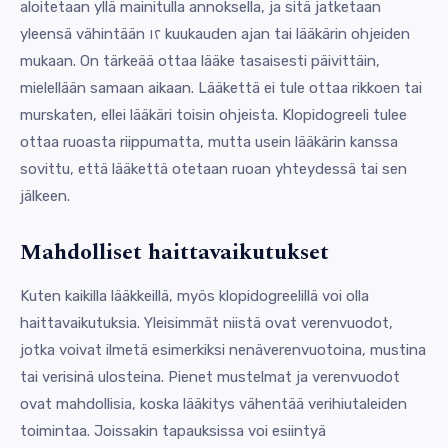
aloitetaan yllä mainitulla annoksella, ja sitä jatketaan
yleensä vähintään ۱۲ kuukauden ajan tai lääkärin ohjeiden
mukaan. On tärkeää ottaa lääke tasaisesti päivittäin,
mielellään samaan aikaan. Lääkettä ei tule ottaa rikkoen tai
murskaten, ellei lääkäri toisin ohjeista. Klopidogreeli tulee
ottaa ruoasta riippumatta, mutta usein lääkärin kanssa
sovittu, että lääkettä otetaan ruoan yhteydessä tai sen
jälkeen.
Mahdolliset haittavaikutukset
Kuten kaikilla lääkkeillä, myös klopidogreelillä voi olla
haittavaikutuksia. Yleisimmät niistä ovat verenvuodot,
jotka voivat ilmetä esimerkiksi nenäverenvuotoina, mustina
tai verisinä ulosteina. Pienet mustelmat ja verenvuodot
ovat mahdollisia, koska lääkitys vähentää verihiutaleiden
toimintaa. Joissakin tapauksissa voi esiintyä