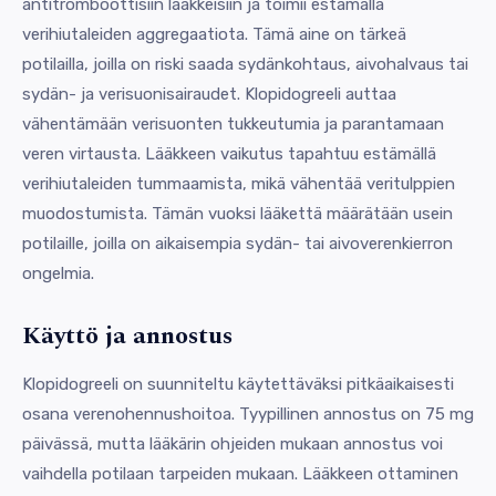
antitromboottisiin lääkkeisiin ja toimii estämällä
verihiutaleiden aggregaatiota. Tämä aine on tärkeä
potilailla, joilla on riski saada sydänkohtaus, aivohalvaus tai
sydän- ja verisuonisairaudet. Klopidogreeli auttaa
vähentämään verisuonten tukkeutumia ja parantamaan
veren virtausta. Lääkkeen vaikutus tapahtuu estämällä
verihiutaleiden tummaamista, mikä vähentää veritulppien
muodostumista. Tämän vuoksi lääkettä määrätään usein
potilaille, joilla on aikaisempia sydän- tai aivoverenkierron
ongelmia.
Käyttö ja annostus
Klopidogreeli on suunniteltu käytettäväksi pitkäaikaisesti
osana verenohennushoitoa. Tyypillinen annostus on 75 mg
päivässä, mutta lääkärin ohjeiden mukaan annostus voi
vaihdella potilaan tarpeiden mukaan. Lääkkeen ottaminen