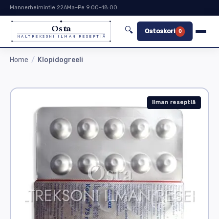
Mannerheimintie 22A
Ma–Pe 9:00–18:00
Osta
🔍
Ostoskori
0
NALTREKSONI ILMAN RESEPTIÄ
Home
Klopidogreeli
Ilman reseptiä