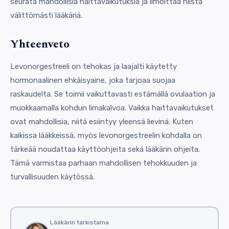
seurata mahdollisia haittavaikutuksia ja ilmoittaa niistä
välittömästi lääkäriä.
Yhteenveto
Levonorgestreeli on tehokas ja laajalti käytetty
hormonaalinen ehkäisyaine, joka tarjoaa suojaa
raskaudelta. Se toimii vaikuttavasti estämällä ovulaation ja
muokkaamalla kohdun limakalvoa. Vaikka haittavaikutukset
ovat mahdollisia, niitä esiintyy yleensä lievinä. Kuten
kaikissa lääkkeissä, myös levonorgestreelin kohdalla on
tärkeää noudattaa käyttöohjeita sekä lääkärin ohjeita.
Tämä varmistaa parhaan mahdollisen tehokkuuden ja
turvallisuuden käytössä.
Lääkärin tarkistama