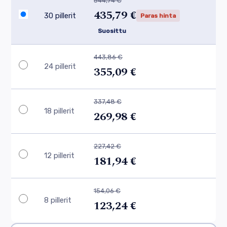
544,74 €
435,79 €
30 pillerit
Paras hinta
Suosittu
443,86 €
24 pillerit
355,09 €
337,48 €
18 pillerit
269,98 €
227,42 €
12 pillerit
181,94 €
154,06 €
8 pillerit
123,24 €