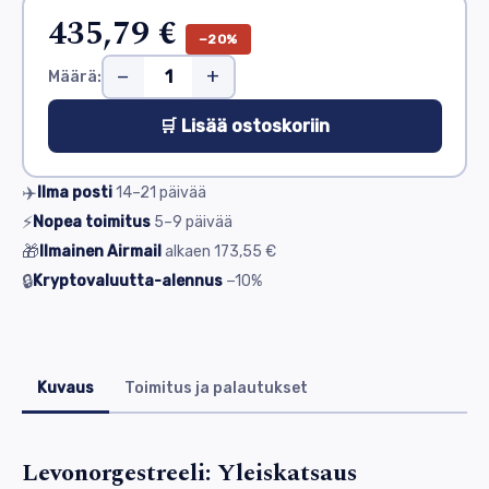
435,79 €
−20%
−
+
Määrä:
🛒 Lisää ostoskoriin
✈️
Ilma posti
14–21
päivää
⚡
Nopea toimitus
5–9
päivää
🎁
Ilmainen Airmail
alkaen
173,55 €
🔒
Kryptovaluutta-alennus
−10%
Kuvaus
Toimitus ja palautukset
Levonorgestreeli: Yleiskatsaus