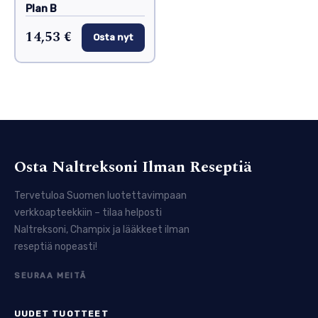
Plan B
14,53 €
Osta nyt
Osta Naltreksoni Ilman Reseptiä
Tervetuloa Suomen luotettavimpaan
verkkoapteekkiin – tilaa helposti
Naltreksoni, Champix ja lääkkeet ilman
reseptiä nopeasti!
SEURAA MEITÄ
UUDET TUOTTEET