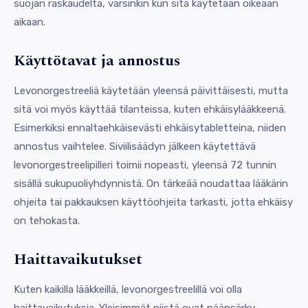
suojan raskaudelta, varsinkin kun sitä käytetään oikeaan
aikaan.
Käyttötavat ja annostus
Levonorgestreeliä käytetään yleensä päivittäisesti, mutta
sitä voi myös käyttää tilanteissa, kuten ehkäisylääkkeenä.
Esimerkiksi ennaltaehkäisevästi ehkäisytabletteina, niiden
annostus vaihtelee. Siviilisäädyn jälkeen käytettävä
levonorgestreelipilleri toimii nopeasti, yleensä 72 tunnin
sisällä sukupuoliyhdynnistä. On tärkeää noudattaa lääkärin
ohjeita tai pakkauksen käyttöohjeita tarkasti, jotta ehkäisy
on tehokasta.
Haittavaikutukset
Kuten kaikilla lääkkeillä, levonorgestreelillä voi olla
haittavaikutuksia. Yleisimmät niistä ovat päänsärky,