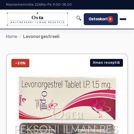
Mannerheimintie 22A
Ma–Pe 9:00–18:00
Osta
🔍
Ostoskori
0
NALTREKSONI ILMAN RESEPTIÄ
Home
Levonorgestreeli
Ilman reseptiä
−20%