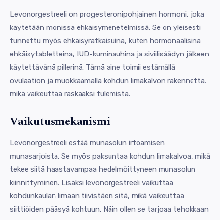
Levonorgestreeli on progesteronipohjainen hormoni, joka
käytetään monissa ehkäisymenetelmissä. Se on yleisesti
tunnettu myös ehkäisyratkaisuina, kuten hormonaalisina
ehkäisytabletteina, IUD-kuminauhina ja siviilisäädyn jälkeen
käytettävänä pillerinä. Tämä aine toimii estämällä
ovulaation ja muokkaamalla kohdun limakalvon rakennetta,
mikä vaikeuttaa raskaaksi tulemista.
Vaikutusmekanismi
Levonorgestreeli estää munasolun irtoamisen
munasarjoista. Se myös paksuntaa kohdun limakalvoa, mikä
tekee siitä haastavampaa hedelmöittyneen munasolun
kiinnittyminen. Lisäksi levonorgestreeli vaikuttaa
kohdunkaulan limaan tiivistäen sitä, mikä vaikeuttaa
siittiöiden pääsyä kohtuun. Näin ollen se tarjoaa tehokkaan