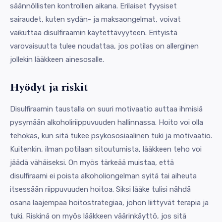
säännöllisten kontrollien aikana. Erilaiset fyysiset
sairaudet, kuten sydän- ja maksaongelmat, voivat
vaikuttaa disulfiraamin käytettävyyteen. Erityistä
varovaisuutta tulee noudattaa, jos potilas on allerginen
jollekin lääkkeen ainesosalle.
Hyödyt ja riskit
Disulfiraamin taustalla on suuri motivaatio auttaa ihmisiä
pysymään alkoholiriippuvuuden hallinnassa. Hoito voi olla
tehokas, kun sitä tukee psykososiaalinen tuki ja motivaatio.
Kuitenkin, ilman potilaan sitoutumista, lääkkeen teho voi
jäädä vähäiseksi. On myös tärkeää muistaa, että
disulfiraami ei poista alkoholiongelman syitä tai aiheuta
itsessään riippuvuuden hoitoa. Siksi lääke tulisi nähdä
osana laajempaa hoitostrategiaa, johon liittyvät terapia ja
tuki. Riskinä on myös lääkkeen väärinkäyttö, jos sitä