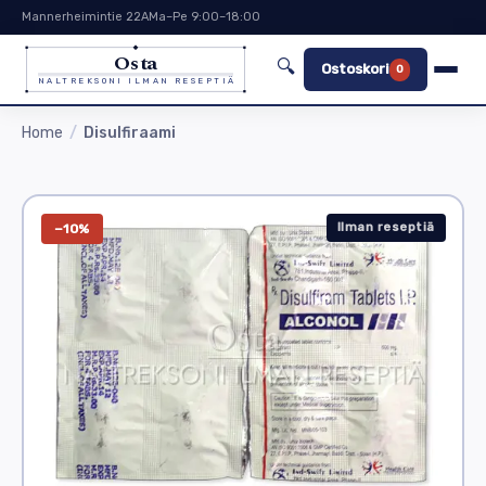
Mannerheimintie 22A
Ma–Pe 9:00–18:00
Osta
🔍
Ostoskori
0
NALTREKSONI ILMAN RESEPTIÄ
Home
Disulfiraami
Ilman reseptiä
−10%