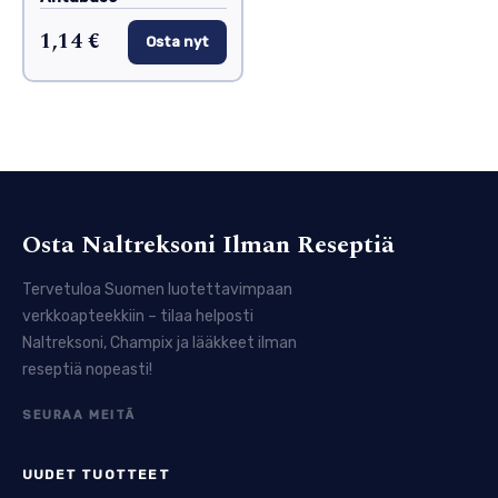
1,14 €
Osta nyt
Osta Naltreksoni Ilman Reseptiä
Tervetuloa Suomen luotettavimpaan
verkkoapteekkiin – tilaa helposti
Naltreksoni, Champix ja lääkkeet ilman
reseptiä nopeasti!
SEURAA MEITÄ
UUDET TUOTTEET