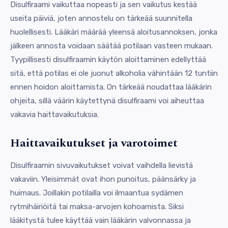
Disulfiraami vaikuttaa nopeasti ja sen vaikutus kestää
useita päiviä, joten annostelu on tärkeää suunnitella
huolellisesti. Lääkäri määrää yleensä aloitusannoksen, jonka
jälkeen annosta voidaan säätää potilaan vasteen mukaan.
Tyypillisesti disulfiraamin käytön aloittaminen edellyttää
sitä, että potilas ei ole juonut alkoholia vähintään 12 tuntiin
ennen hoidon aloittamista. On tärkeää noudattaa lääkärin
ohjeita, sillä väärin käytettynä disulfiraami voi aiheuttaa
vakavia haittavaikutuksia.
Haittavaikutukset ja varotoimet
Disulfiraamin sivuvaikutukset voivat vaihdella lievistä
vakaviin. Yleisimmät ovat ihon punoitus, päänsärky ja
huimaus. Joillakin potilailla voi ilmaantua sydämen
rytmihäiriöitä tai maksa-arvojen kohoamista. Siksi
lääkitystä tulee käyttää vain lääkärin valvonnassa ja