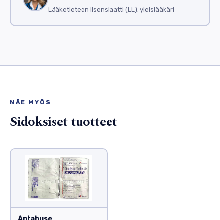
Lääketieteen lisensiaatti (LL), yleislääkäri
NÄE MYÖS
Sidoksiset tuotteet
Antabuse