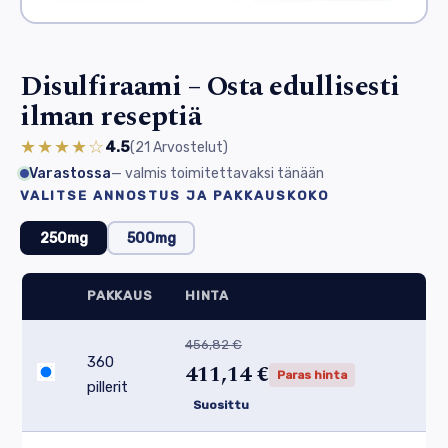
Disulfiraami – Osta edullisesti
ilman reseptiä
★★★★☆
4.5
(21
Arvostelut
)
Varastossa
— valmis toimitettavaksi tänään
VALITSE ANNOSTUS JA PAKKAUSKOKO
250mg
500mg
PAKKAUS
HINTA
456,82 €
360
411,14 €
Paras hinta
pillerit
Suosittu