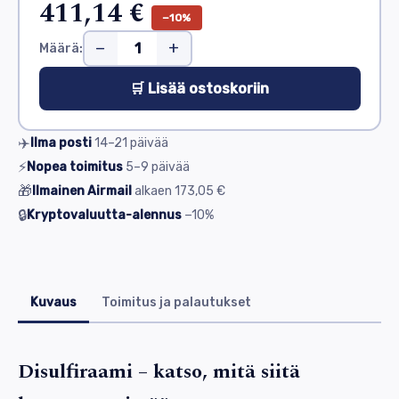
411,14 €
−10%
−
+
Määrä:
🛒 Lisää ostoskoriin
✈️
Ilma posti
14–21
päivää
⚡
Nopea toimitus
5–9
päivää
🎁
Ilmainen Airmail
alkaen
173,05 €
🔒
Kryptovaluutta-alennus
−10%
Kuvaus
Toimitus ja palautukset
Disulfiraami – katso, mitä siitä