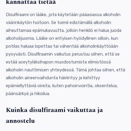
kannattaa tietää
Disulfiraami on lääke, jota käytetään pääasiassa alkoholin
väärinkäytön hoitoon. Se toimii edistämällä alkoholin
aiheuttamaa epämukavuutta, jolloin henkilö ei halua juoda
alkoholijuomia. Lääke on erityisen hyödyllinen silloin, kun
potilas haluaa lopettaa tai vähentää alkoholinkäyttöään
pysyvästi. Disulfiraamin vaikutus perustuu siihen, että se
estää aceytyläksihapon muodostumista elimistössä
alkoholin nauttimisen yhteydessä. Tämä johtaa siihen, että
alkoholin aineenvaihdunta häiriintyy ja kehittyy
epämiellyttäviä oireita, kuten pahoinvointia, oksentelua,
päänsärkyä ja hikoilua.
Kuinka disulfiraami vaikuttaa ja
annostelu