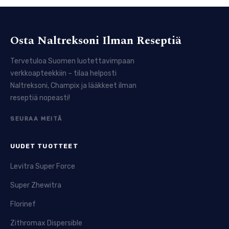
Osta Naltreksoni Ilman Reseptiä
Tervetuloa Suomen luotettavimpaan
verkkoapteekkiin – tilaa helposti
Naltreksoni, Champix ja lääkkeet ilman
reseptiä nopeasti!
SEURAA MEITÄ
UUDET TUOTTEET
Levitra Super Force
Super Zhewitra
Florinef
Zithromax Dispersible