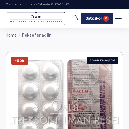
Mannerheimintie 22A
Ma–Pe 9:00–18:00
Osta
🔍
Ostoskori
0
NALTREKSONI ILMAN RESEPTIÄ
Home
Feksofenadiini
Ilman reseptiä
−30%