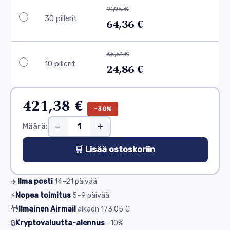
91,95 €
30 pillerit
64,36 €
35,51 €
10 pillerit
24,86 €
421,38 €
−30%
−
+
Määrä:
🛒 Lisää ostoskoriin
✈️
Ilma posti
14–21
päivää
⚡
Nopea toimitus
5–9
päivää
🎁
Ilmainen Airmail
alkaen
173,05 €
🔒
Kryptovaluutta-alennus
−10%