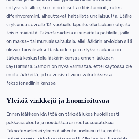
erityisesti silloin, kun perinteiset antihistamiinit, kuten
difenhydramiini, aiheuttavat haitallista uneliaisuutta. Lääke
ei yleensä sovi alle 12-vuotiaille lapsille, ellei lääkärin ohjeita
toisin määrätä. Feksofenadiinia ei suositella potilaille, joilla
on maksa- tai munuaissairauksia, ellei lääkärin arvioidan sitä
olevan turvalliseksi. Raskauden ja imetyksen aikana on
tärkeää keskustella lääkärin kanssa ennen lääkkeen
käyttämistä. Samoin on hyvä varmistaa, ettei käytössä ole
muita lääkkeitä, jotka voisivat vuorovaikutuksessa
feksofenadiinin kanssa.
Yleisiä vinkkejä ja huomioitavaa
Ennen lääkkeen käyttöä on tärkeää lukea huolellisesti
pakkausseloste ja noudattaa annostussuosituksia.
Feksofenadiini ei yleensä aiheuta uneliaisuutta, mutta