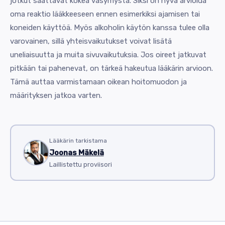
jotkut saattavat kokea väsymystä. Siksi on hyvä arvioida
oma reaktio lääkkeeseen ennen esimerkiksi ajamisen tai
koneiden käyttöä. Myös alkoholin käytön kanssa tulee olla
varovainen, sillä yhteisvaikutukset voivat lisätä
uneliaisuutta ja muita sivuvaikutuksia. Jos oireet jatkuvat
pitkään tai pahenevat, on tärkeä hakeutua lääkärin arvioon.
Tämä auttaa varmistamaan oikean hoitomuodon ja
määrityksen jatkoa varten.
Lääkärin tarkistama
Joonas Mäkelä
Laillistettu proviisori