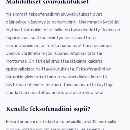
Mahdolliset sivuvaikutukset
Yleisimmät feksofenadiinin sivuvaikutukset ovat
päänsärky, väsymys ja pahoinvointi. Useimmat käyttäjät
löytävät kuitenkin, että lääke on hyvin siedetty. Joissakin
tapauksissa saattaa esiintyä uneliaisuutta tai
hermostuneisuutta, mutta nämä ovat harvinaisempia.
Joskus voi ilmetä myös ruoansulatushäiriöitä tai
ihottumaa. On tärkeää ilmoittaa lääkärille kaikista
epätavallisista haittavaikutuksista. Feksofenadiini on
kuitenkin yleisesti ottaen turvallinen lääke, kun sitä
käytetään ohjeiden mukaan. Tärkeää on, että käyttäjä
noudattaa suositeltua annostusta eikä ylitä sitä.
Kenelle feksofenadiini sopii?
Feksofenadiini on tarkoitettu aikuisille ja yli 12-vuotiaille
nuorille, jotka kärsivät allergiaoireista. Se soveltuu