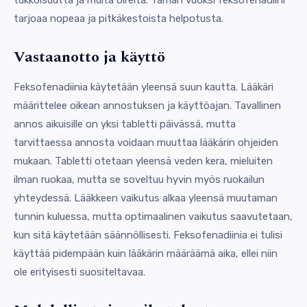
tukkoisuutta ja muita oireita. Tämän vuoksi feksofenadiini
tarjoaa nopeaa ja pitkäkestoista helpotusta.
Vastaanotto ja käyttö
Feksofenadiinia käytetään yleensä suun kautta. Lääkäri
määrittelee oikean annostuksen ja käyttöajan. Tavallinen
annos aikuisille on yksi tabletti päivässä, mutta
tarvittaessa annosta voidaan muuttaa lääkärin ohjeiden
mukaan. Tabletti otetaan yleensä veden kera, mieluiten
ilman ruokaa, mutta se soveltuu hyvin myös ruokailun
yhteydessä. Lääkkeen vaikutus alkaa yleensä muutaman
tunnin kuluessa, mutta optimaalinen vaikutus saavutetaan,
kun sitä käytetään säännöllisesti. Feksofenadiinia ei tulisi
käyttää pidempään kuin lääkärin määräämä aika, ellei niin
ole erityisesti suositeltavaa.