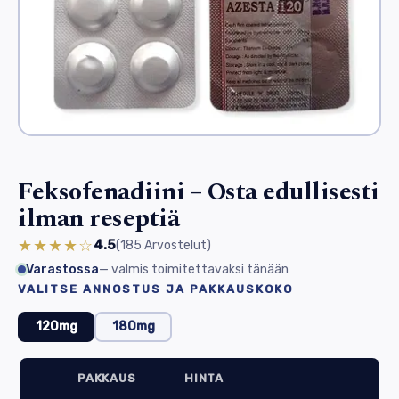
Feksofenadiini – Osta edullisesti
ilman reseptiä
★★★★☆
4.5
(185
Arvostelut
)
Varastossa
— valmis toimitettavaksi tänään
VALITSE ANNOSTUS JA PAKKAUSKOKO
120mg
180mg
PAKKAUS
HINTA