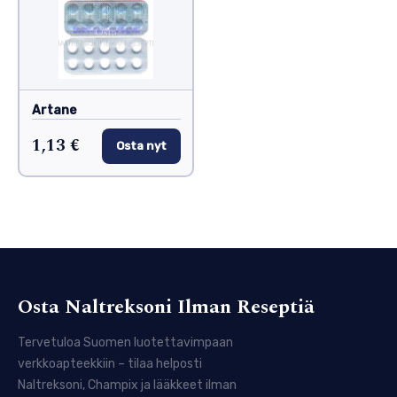
Artane
1,13 €
Osta nyt
Osta Naltreksoni Ilman Reseptiä
Tervetuloa Suomen luotettavimpaan
verkkoapteekkiin – tilaa helposti
Naltreksoni, Champix ja lääkkeet ilman