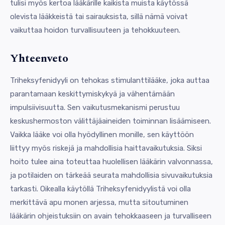
tulisi myös kertoa lääkärille kaikista muista käytössä
olevista lääkkeistä tai sairauksista, sillä nämä voivat
vaikuttaa hoidon turvallisuuteen ja tehokkuuteen.
Yhteenveto
Triheksyfenidyyli on tehokas stimulanttilääke, joka auttaa
parantamaan keskittymiskykyä ja vähentämään
impulsiivisuutta. Sen vaikutusmekanismi perustuu
keskushermoston välittäjäaineiden toiminnan lisäämiseen.
Vaikka lääke voi olla hyödyllinen monille, sen käyttöön
liittyy myös riskejä ja mahdollisia haittavaikutuksia. Siksi
hoito tulee aina toteuttaa huolellisen lääkärin valvonnassa,
ja potilaiden on tärkeää seurata mahdollisia sivuvaikutuksia
tarkasti. Oikealla käytöllä Triheksyfenidyylistä voi olla
merkittävä apu monen arjessa, mutta sitoutuminen
lääkärin ohjeistuksiin on avain tehokkaaseen ja turvalliseen