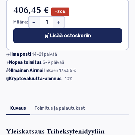
406,45 €
−30%
−
+
Määrä:
🛒 Lisää ostoskoriin
✈️
Ilma posti
14–21
päivää
⚡
Nopea toimitus
5–9
päivää
🎁
Ilmainen Airmail
alkaen
173,55 €
🔒
Kryptovaluutta-alennus
−10%
Kuvaus
Toimitus ja palautukset
Yleiskatsaus Triheksyfenidyyliin