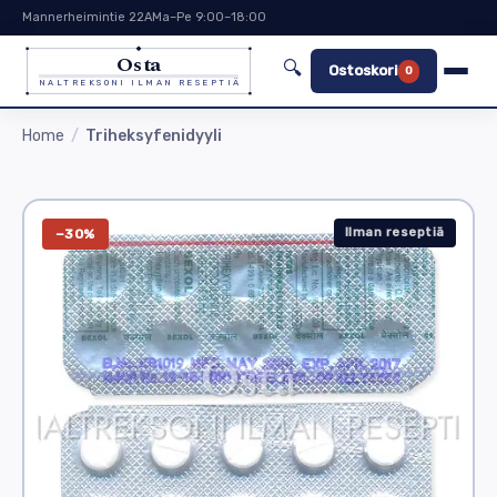
Mannerheimintie 22A
Ma–Pe 9:00–18:00
Osta
🔍
Ostoskori
0
NALTREKSONI ILMAN RESEPTIÄ
Home
Triheksyfenidyyli
Ilman reseptiä
−30%