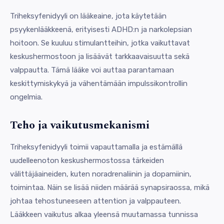
Triheksyfenidyyli on lääkeaine, jota käytetään
psyykenlääkkeenä, erityisesti ADHD:n ja narkolepsian
hoitoon. Se kuuluu stimulantteihin, jotka vaikuttavat
keskushermostoon ja lisäävät tarkkaavaisuutta sekä
valppautta. Tämä lääke voi auttaa parantamaan
keskittymiskykyä ja vähentämään impulssikontrollin
ongelmia.
Teho ja vaikutusmekanismi
Triheksyfenidyyli toimii vapauttamalla ja estämällä
uudelleenoton keskushermostossa tärkeiden
välittäjäaineiden, kuten noradrenaliinin ja dopamiinin,
toimintaa. Näin se lisää niiden määrää synapsiraossa, mikä
johtaa tehostuneeseen attention ja valppauteen.
Lääkkeen vaikutus alkaa yleensä muutamassa tunnissa