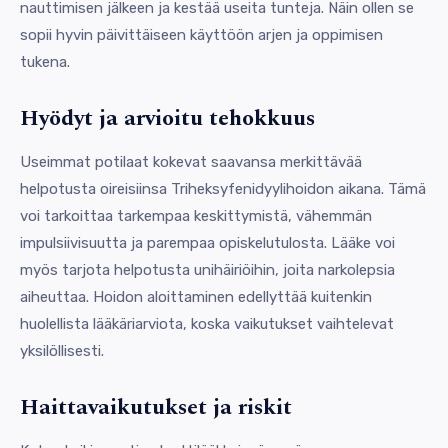
nauttimisen jälkeen ja kestää useita tunteja. Näin ollen se
sopii hyvin päivittäiseen käyttöön arjen ja oppimisen
tukena.
Hyödyt ja arvioitu tehokkuus
Useimmat potilaat kokevat saavansa merkittävää
helpotusta oireisiinsa Triheksyfenidyylihoidon aikana. Tämä
voi tarkoittaa tarkempaa keskittymistä, vähemmän
impulsiivisuutta ja parempaa opiskelutulosta. Lääke voi
myös tarjota helpotusta unihäiriöihin, joita narkolepsia
aiheuttaa. Hoidon aloittaminen edellyttää kuitenkin
huolellista lääkäriarviota, koska vaikutukset vaihtelevat
yksilöllisesti.
Haittavaikutukset ja riskit