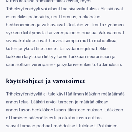
Kuten kaikissa stimulanttilääkkeissä, myös
Triheksyfenidyyli voi aiheuttaa sivuvaikutuksia. Yleisiä ovat
esimerkiksi päänsärky, unettomuus, ruokahalun
heikkeneminen ja vatsavaivat. Joillakin voi ilmetä sydämen
sykkeen kiihtymistä tai verenpaineen nousua. Vakavammat
sivuvaikutukset ovat harvinaisempia mutta mahdollisia,
kuten psykoottiset oireet tai sydänongelmat. Siksi
lääkkeen käyttöön liittyy tarve tarkkaan seurannaan ja
säännöllisiin verenpaine- ja sydänverenkiertotutkimuksiin.
käyttöohjeet ja varotoimet
Triheksyfenidyyliä ei tule käyttää ilman lääkärin määräämää
annostelua. Lääkäri arvioi tarpeen ja määrää oikean
annostason henkilökohtaisen tilanteen mukaan. Lääkkeen
ottaminen säännöllisesti ja aikataulussa auttaa
saavuttamaan parhaat mahdolliset tulokset. Potilaiden