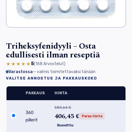
Triheksyfenidyyli – Osta
edullisesti ilman reseptiä
★★★★★
5
(168
Arvostelut
)
Varastossa
— valmis toimitettavaksi tänään
VALITSE ANNOSTUS JA PAKKAUSKOKO
PAKKAUS
HINTA
580,64 €
360
406,45 €
Paras hinta
pillerit
Suosittu