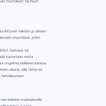
ttyvät muutokset tai muut
 liittyvät näköön ja silmien
värinäön muutoksia, joten
aktiot, huimaus tai
mikäli tunnetaan muita
enee ongelmia lääkkeen kanssa.
ksen aikana, sillä tämä voi
on tehokkuuteen.
ain lääkärin määräyksellä.
ollikäyntejä ja näön