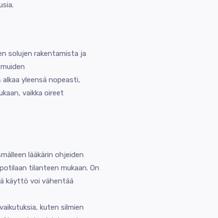
usia.
en solujen rakentamista ja
ä muiden
 alkaa yleensä nopeasti,
kaan, vaikka oireet
mälleen lääkärin ohjeiden
otilaan tilanteen mukaan. On
rä käyttö voi vähentää
vaikutuksia, kuten silmien