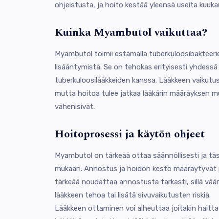
ohjeistusta, ja hoito kestää yleensä useita kuuka
Kuinka Myambutol vaikuttaa?
Myambutol toimii estämällä tuberkuloosibakteeri
lisääntymistä. Se on tehokas erityisesti yhdess
tuberkuloosilääkkeiden kanssa. Lääkkeen vaikutus
mutta hoitoa tulee jatkaa lääkärin määräyksen mu
vähenisivät.
Hoitoprosessi ja käytön ohjeet
Myambutol on tärkeää ottaa säännöllisesti ja täs
mukaan. Annostus ja hoidon kesto määräytyvät p
tärkeää noudattaa annostusta tarkasti, sillä vää
lääkkeen tehoa tai lisätä sivuvaikutusten riskiä.
Lääkkeen ottaminen voi aiheuttaa joitakin haitta