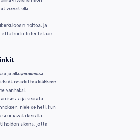
at voivat olla
berkuloosin hoitoa, ja
a, että hoito toteutetaan
inkit
sa ja alkuperäisessä
tärkeää noudattaa lääkkeen
ene vanhaksi.
tamisesta ja seurata
noksen, niele se heti, kun
seuraavalla kerralla.
ti hoidon aikana, jotta