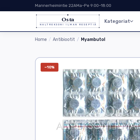
Mannerheimintie 22A
Ma–Pe 9:00–18:00
Osta
Kategoriat
NALTREKSONI ILMAN RESEPTIÄ
Home
Antibiootit
Myambutol
−10%