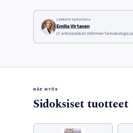
Lääkärin tarkistama
Emilia Virtanen
LT, erikoislääkäri (kliininen farmakologia j
NÄE MYÖS
Sidoksiset tuotteet