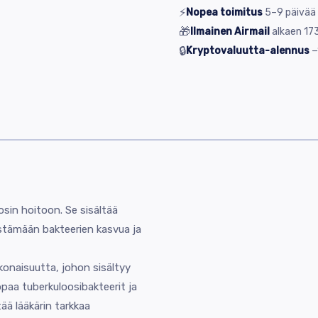
⚡
Nopea toimitus
5–9
päivää
🎁
Ilmainen Airmail
alkaen
173
🔒
Kryptovaluutta-alennus
−
sin hoitoon. Se sisältää
stämään bakteerien kasvua ja
naisuutta, johon sisältyy
ppaa tuberkuloosibakteerit ja
ää lääkärin tarkkaa