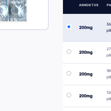
ANNOSTUS
P
36
200mg
pil
27
200mg
pil
18
200mg
pil
12
200mg
pil