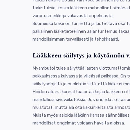
tarkistuksia, koska lääkkeen mahdolliset silmähait
varoitusmerkkejä vakavasta ongelmasta.
Suomessa lääke on tunnettu ja luotettava osa tu
paikallinen lääketieteellinen asiantuntemus taka
mahdollisimman turvallisesti ja tehokkaasti.
Lääkkeen säilytys ja käytännön v
Myambutol tulee säilyttää lasten ulottumattomis
pakkauksessa kuivassa ja viileässä paikassa. On 
säilytysohjeita ja huolehtia siitä, että lääke ei m
Hoidon aikana kannattaa pitää kirjaa lääkkeen ot
mahdollisia sivuvaikutuksia. Jos unohdat ottaa an
muistutat, mutta älä ota kaksinkertaista annosta 
Muista myös asioida lääkärin kanssa säännöllises
mahdolliset ongelmat voidaan havaita ajoissa.