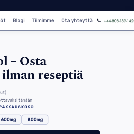
📞
nöt
Blogi
Tiimimme
Ota yhteyttä
l – Osta
i ilman reseptiä
lut
)
ettavaksi tänään
 PAKKAUSKOKO
600mg
800mg