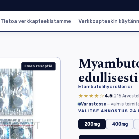
Tietoa verkkapteekistamme
Verkkoapteekin käytän
Myambuto
Ilman reseptiä
edullisest
Etambutolihydrokloridi
★★★★☆
4.5
(215
Arvoste
Varastossa
— valmis toimit
VALITSE ANNOSTUS JA
200mg
400mg