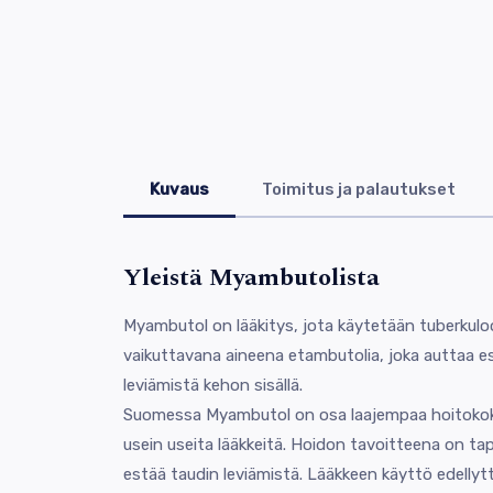
Kuvaus
Toimitus ja palautukset
Yleistä Myambutolista
Myambutol on lääkitys, jota käytetään tuberkuloo
vaikuttavana aineena etambutolia, joka auttaa e
leviämistä kehon sisällä.
Suomessa Myambutol on osa laajempaa hoitokoko
usein useita lääkkeitä. Hoidon tavoitteena on ta
estää taudin leviämistä. Lääkkeen käyttö edellytt