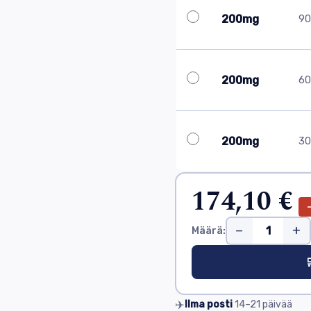
200mg
90 
200mg
60 
200mg
30 
174,10 €
−
+
Määrä:

✈️
Ilma posti
14–21
päivää