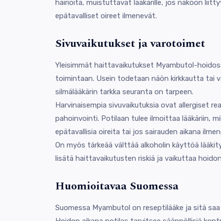
häiriöitä, muistuttavat lääkärille, jos näköön lii
epätavalliset oireet ilmenevät.
Sivuvaikutukset ja varotoimet
Yleisimmät haittavaikutukset Myambutol-hoidossa
toimintaan. Usein todetaan näön kirkkautta tai 
silmälääkärin tarkka seuranta on tarpeen.
Harvinaisempia sivuvaikutuksia ovat allergiset re
pahoinvointi. Potilaan tulee ilmoittaa lääkäriin, 
epätavallisia oireita tai jos sairauden aikana ilm
On myös tärkeää välttää alkoholin käyttöä lääkity
lisätä haittavaikutusten riskiä ja vaikuttaa hoid
Huomioitavaa Suomessa
Suomessa Myambutol on reseptilääke ja sitä saa v
Hoidon aikana potilas tarvitsee säännöllisiä kontr