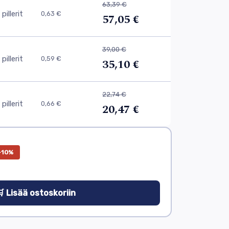
63,39 €
pillerit
0,63 €
57,05 €
39,00 €
pillerit
0,59 €
35,10 €
22,74 €
pillerit
0,66 €
20,47 €
−10%
 Lisää ostoskoriin