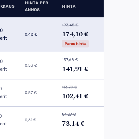
HINTA PER
AKKAUS
HINTA
ANNOS
193,45 €
0
174,10 €
0,48 €
lerit
Paras hinta
157,68 €
0
0,53 €
141,91 €
lerit
113,79 €
0
0,57 €
102,41 €
lerit
81,27 €
0
0,61 €
73,14 €
lerit