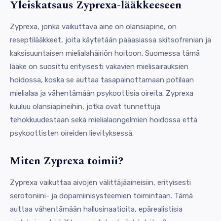
Yleiskatsaus Zyprexa-lääkkeeseen
Zyprexa, jonka vaikuttava aine on olansiapine, on
reseptilääkkeet, joita käytetään pääasiassa skitsofrenian ja
kaksisuuntaisen mielialahäiriön hoitoon. Suomessa tämä
lääke on suosittu erityisesti vakavien mielisairauksien
hoidossa, koska se auttaa tasapainottamaan potilaan
mielialaa ja vähentämään psykoottisia oireita. Zyprexa
kuuluu olansiapineihin, jotka ovat tunnettuja
tehokkuudestaan sekä mielialaongelmien hoidossa että
psykoottisten oireiden lievityksessä.
Miten Zyprexa toimii?
Zyprexa vaikuttaa aivojen välittäjäaineisiin, erityisesti
serotoniini- ja dopamiinisysteemien toimintaan. Tämä
auttaa vähentämään hallusinaatioita, epärealistisia