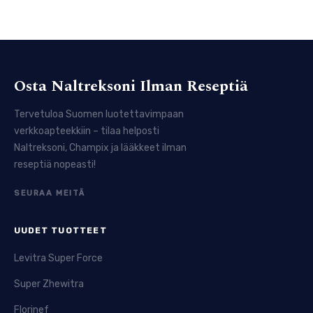
Osta Naltreksoni Ilman Reseptiä
Tervetuloa Suomen luotettavimpaan
verkkoapteekkiin – tilaa helposti
Naltreksoni, Champix ja lääkkeet ilman
reseptiä nopeasti!
SEURAA MEITÄ
UUDET TUOTTEET
Levitra Super Force
Super Zhewitra
Florinef