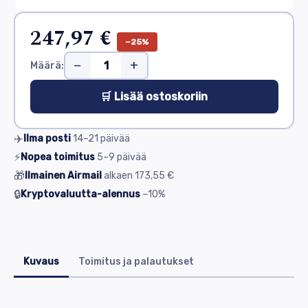
247,97 €
−25%
−
+
Määrä:
🛒 Lisää ostoskoriin
✈️
Ilma posti
14–21
päivää
⚡
Nopea toimitus
5–9
päivää
🎁
Ilmainen Airmail
alkaen
173,55 €
🔒
Kryptovaluutta-alennus
−10%
Kuvaus
Toimitus ja palautukset