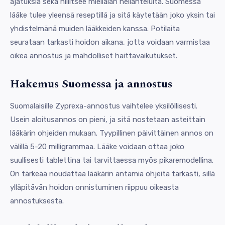
ajatuksia sekä hillitsee mielialan heilahteluita. Suomessa
lääke tulee yleensä reseptillä ja sitä käytetään joko yksin tai
yhdistelmänä muiden lääkkeiden kanssa. Potilaita
seurataan tarkasti hoidon aikana, jotta voidaan varmistaa
oikea annostus ja mahdolliset haittavaikutukset.
Hakemus Suomessa ja annostus
Suomalaisille Zyprexa-annostus vaihtelee yksilöllisesti.
Usein aloitusannos on pieni, ja sitä nostetaan asteittain
lääkärin ohjeiden mukaan. Tyypillinen päivittäinen annos on
välillä 5-20 milligrammaa. Lääke voidaan ottaa joko
suullisesti tablettina tai tarvittaessa myös pikaremodellina.
On tärkeää noudattaa lääkärin antamia ohjeita tarkasti, sillä
ylläpitävän hoidon onnistuminen riippuu oikeasta
annostuksesta.