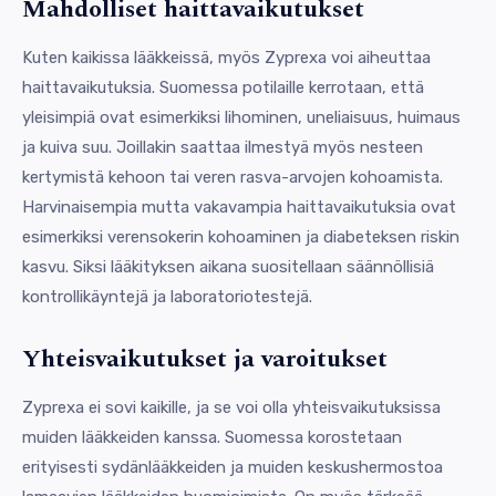
Mahdolliset haittavaikutukset
Kuten kaikissa lääkkeissä, myös Zyprexa voi aiheuttaa
haittavaikutuksia. Suomessa potilaille kerrotaan, että
yleisimpiä ovat esimerkiksi lihominen, uneliaisuus, huimaus
ja kuiva suu. Joillakin saattaa ilmestyä myös nesteen
kertymistä kehoon tai veren rasva-arvojen kohoamista.
Harvinaisempia mutta vakavampia haittavaikutuksia ovat
esimerkiksi verensokerin kohoaminen ja diabeteksen riskin
kasvu. Siksi lääkityksen aikana suositellaan säännöllisiä
kontrollikäyntejä ja laboratoriotestejä.
Yhteisvaikutukset ja varoitukset
Zyprexa ei sovi kaikille, ja se voi olla yhteisvaikutuksissa
muiden lääkkeiden kanssa. Suomessa korostetaan
erityisesti sydänlääkkeiden ja muiden keskushermostoa