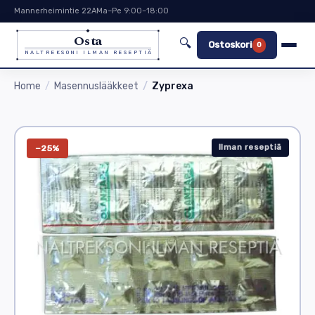
Mannerheimintie 22A
Ma–Pe 9:00–18:00
Osta
🔍
Ostoskori
0
NALTREKSONI ILMAN RESEPTIÄ
Home
Masennuslääkkeet
Zyprexa
Ilman reseptiä
−25%