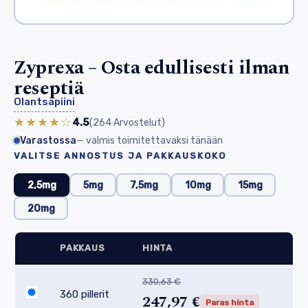
Zyprexa – Osta edullisesti ilman
reseptiä
Olantsapiini
★★★★☆
4.5
(264
Arvostelut
)
Varastossa
— valmis toimitettavaksi tänään
VALITSE ANNOSTUS JA PAKKAUSKOKO
2,5mg
5mg
7,5mg
10mg
15mg
20mg
PAKKAUS
HINTA
330,63 €
360 pillerit
247,97 €
Paras hinta