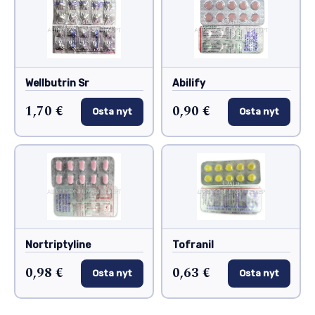
Wellbutrin Sr
Abilify
1,70 €
0,90 €
Osta nyt
Osta nyt
Nortriptyline
Tofranil
0,98 €
0,63 €
Osta nyt
Osta nyt