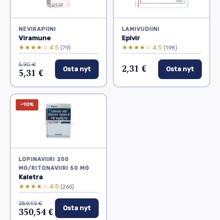
NEVIRAPIINI
LAMIVUDIINI
Viramune
Epivir
★★★★☆ 4.5
★★★★☆ 4.5
(79)
(198)
5,90 €
2,31 €
Osta nyt
Osta nyt
5,31 €
−10%
LOPINAVIIRI 200
MG/RITONAVIIRI 50 MG
Kaletra
★★★★☆ 4.5
(265)
389,49 €
Osta nyt
350,54 €