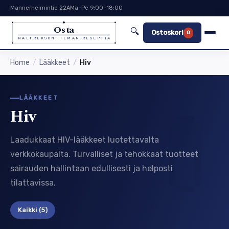
Mannerheimintie 22A
Ma–Pe 9:00–18:00
Osta
🔍
Ostoskori
0
NALTREKSONI ILMAN RESEPTIÄ
Home
Lääkkeet
Hiv
LÄÄKKEET
Hiv
Laadukkaat HIV-lääkkeet luotettavalta
verkkokaupalta. Turvalliset ja tehokkaat tuotteet
sairauden hallintaan edullisesti ja helposti
tilattavissa.
Kaikki
(5)