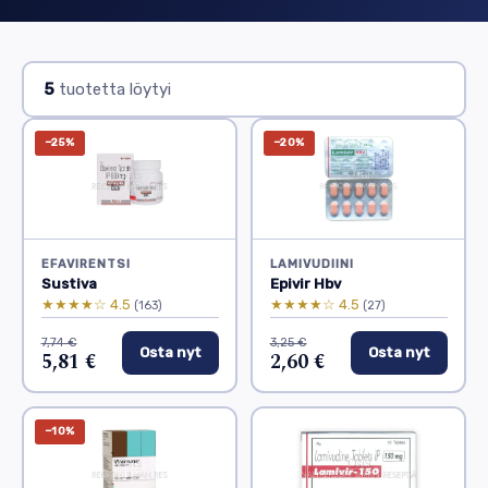
5
tuotetta löytyi
−25%
−20%
EFAVIRENTSI
LAMIVUDIINI
Sustiva
Epivir Hbv
★★★★☆ 4.5
★★★★☆ 4.5
(163)
(27)
7,74 €
3,25 €
Osta nyt
Osta nyt
5,81 €
2,60 €
−10%