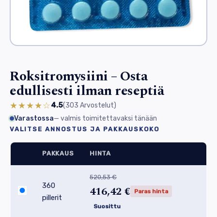
Roksitromysiini – Osta
edullisesti ilman reseptiä
★★★★☆
4.5
(303
Arvostelut
)
Varastossa
— valmis toimitettavaksi tänään
VALITSE ANNOSTUS JA PAKKAUSKOKO
PAKKAUS
HINTA
520,53 €
360
416,42 €
Paras hinta
pillerit
Suosittu