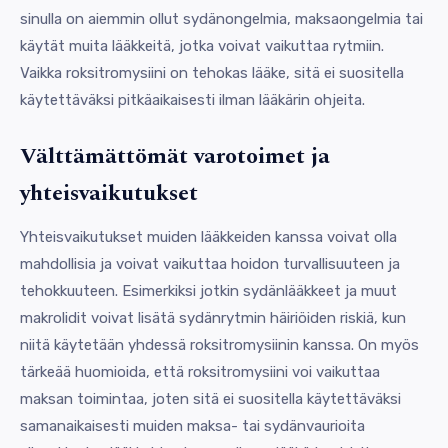
sinulla on aiemmin ollut sydänongelmia, maksaongelmia tai
käytät muita lääkkeitä, jotka voivat vaikuttaa rytmiin.
Vaikka roksitromysiini on tehokas lääke, sitä ei suositella
käytettäväksi pitkäaikaisesti ilman lääkärin ohjeita.
Välttämättömät varotoimet ja
yhteisvaikutukset
Yhteisvaikutukset muiden lääkkeiden kanssa voivat olla
mahdollisia ja voivat vaikuttaa hoidon turvallisuuteen ja
tehokkuuteen. Esimerkiksi jotkin sydänlääkkeet ja muut
makrolidit voivat lisätä sydänrytmin häiriöiden riskiä, kun
niitä käytetään yhdessä roksitromysiinin kanssa. On myös
tärkeää huomioida, että roksitromysiini voi vaikuttaa
maksan toimintaa, joten sitä ei suositella käytettäväksi
samanaikaisesti muiden maksa- tai sydänvaurioita