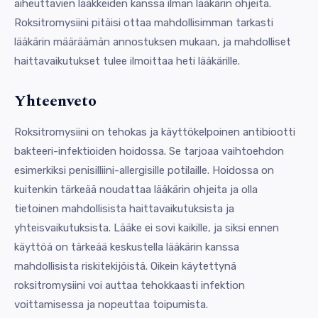
aiheuttavien lääkkeiden kanssa ilman lääkärin ohjeita.
Roksitromysiini pitäisi ottaa mahdollisimman tarkasti
lääkärin määräämän annostuksen mukaan, ja mahdolliset
haittavaikutukset tulee ilmoittaa heti lääkärille.
Yhteenveto
Roksitromysiini on tehokas ja käyttökelpoinen antibiootti
bakteeri-infektioiden hoidossa. Se tarjoaa vaihtoehdon
esimerkiksi penisilliini-allergisille potilaille. Hoidossa on
kuitenkin tärkeää noudattaa lääkärin ohjeita ja olla
tietoinen mahdollisista haittavaikutuksista ja
yhteisvaikutuksista. Lääke ei sovi kaikille, ja siksi ennen
käyttöä on tärkeää keskustella lääkärin kanssa
mahdollisista riskitekijöistä. Oikein käytettynä
roksitromysiini voi auttaa tehokkaasti infektion
voittamisessa ja nopeuttaa toipumista.