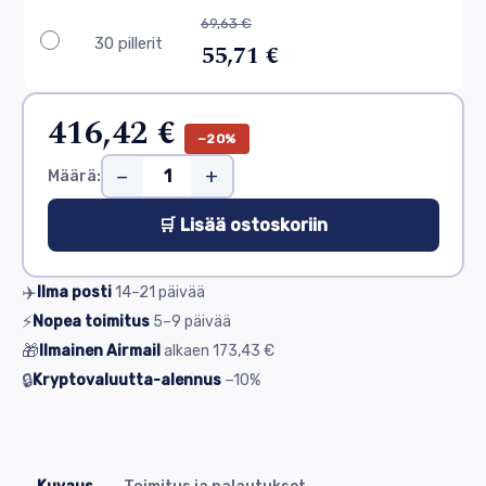
69,63 €
30 pillerit
55,71 €
416,42 €
−20%
−
+
Määrä:
🛒 Lisää ostoskoriin
✈️
Ilma posti
14–21
päivää
⚡
Nopea toimitus
5–9
päivää
🎁
Ilmainen Airmail
alkaen
173,43 €
🔒
Kryptovaluutta-alennus
−10%