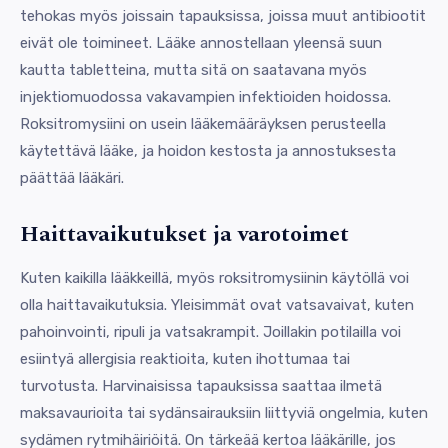
tehokas myös joissain tapauksissa, joissa muut antibiootit
eivät ole toimineet. Lääke annostellaan yleensä suun
kautta tabletteina, mutta sitä on saatavana myös
injektiomuodossa vakavampien infektioiden hoidossa.
Roksitromysiini on usein lääkemääräyksen perusteella
käytettävä lääke, ja hoidon kestosta ja annostuksesta
päättää lääkäri.
Haittavaikutukset ja varotoimet
Kuten kaikilla lääkkeillä, myös roksitromysiinin käytöllä voi
olla haittavaikutuksia. Yleisimmät ovat vatsavaivat, kuten
pahoinvointi, ripuli ja vatsakrampit. Joillakin potilailla voi
esiintyä allergisia reaktioita, kuten ihottumaa tai
turvotusta. Harvinaisissa tapauksissa saattaa ilmetä
maksavaurioita tai sydänsairauksiin liittyviä ongelmia, kuten
sydämen rytmihäiriöitä. On tärkeää kertoa lääkärille, jos