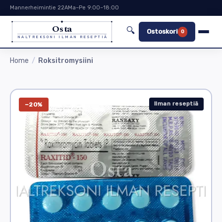
Mannerheimintie 22A
Ma–Pe 9:00–18:00
Osta
🔍
Ostoskori
0
NALTREKSONI ILMAN RESEPTIÄ
Home
Roksitromysiini
Ilman reseptiä
−20%