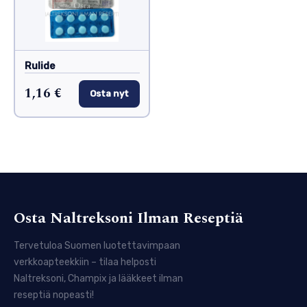
Rulide
1,16 €
Osta nyt
Osta Naltreksoni Ilman Reseptiä
Tervetuloa Suomen luotettavimpaan
verkkoapteekkiin – tilaa helposti
Naltreksoni, Champix ja lääkkeet ilman
reseptiä nopeasti!