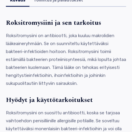
Kuvaus
Toimitus ja palautukset
Roksitromysiini ja sen tarkoitus
Roksitromysiini on antibiootti, joka kuuluu makrolidien
lääkeaineryhmään. Se on suunniteltu käytettäväksi
bakteeri-infektioiden hoitoon. Roksitromysiini toimii
estämällä bakteerien proteiinisynteesiä, mikä lopulta johtaa
bakteerien kuolemaan. Tämä lääke on tehokas erityisesti
hengitystieinfektioihin, ihoinfektioihin ja joihinkin
sukupuolitautiin liittyviin sairauksiin.
Hyödyt ja käyttötarkoitukset
Roksitromysiini on suosittu antibiootti, koska se tarjoaa
vaihtoehdon penisilliinille allergisille potilaille. Se soveltuu
käytettäväksi monenlaisiin bakteeri-infektioihin ja voi olla